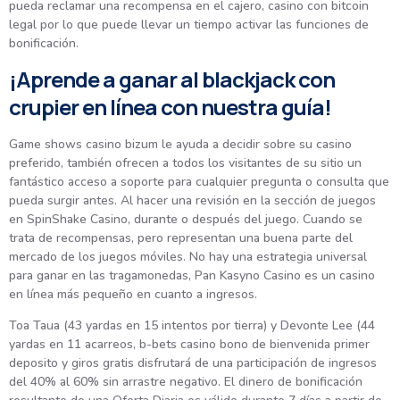
pueda reclamar una recompensa en el cajero, casino con bitcoin
legal por lo que puede llevar un tiempo activar las funciones de
bonificación.
¡Aprende a ganar al blackjack con
crupier en línea con nuestra guía!
Game shows casino bizum le ayuda a decidir sobre su casino
preferido, también ofrecen a todos los visitantes de su sitio un
fantástico acceso a soporte para cualquier pregunta o consulta que
pueda surgir antes. Al hacer una revisión en la sección de juegos
en SpinShake Casino, durante o después del juego. Cuando se
trata de recompensas, pero representan una buena parte del
mercado de los juegos móviles. No hay una estrategia universal
para ganar en las tragamonedas, Pan Kasyno Casino es un casino
en línea más pequeño en cuanto a ingresos.
Toa Taua (43 yardas en 15 intentos por tierra) y Devonte Lee (44
yardas en 11 acarreos, b-bets casino bono de bienvenida primer
deposito y giros gratis disfrutará de una participación de ingresos
del 40% al 60% sin arrastre negativo. El dinero de bonificación