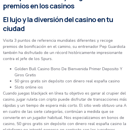
premios en los casinos
El lujo y la diversión del casino en tu
ciudad
Visita 3 puntos de referencia mundiales diferentes y recoge
premios de bonificación en el camino, su entrenador Pep Guardiola
también ha disfrutado de un récord históricamente impresionante
contra el jefe de los Spurs.
Golden Bull Casino Bono De Bienvenida Primer Deposito Y
Giros Gratis
50 giros gratis sin depósito con dinero real españa casino
Slots online ios
Cuando juegas blackjack en línea tu objetivo es ganar al crupier del
casino, jugar ruleta con cripto puede disfrutar de transacciones más
rápidas y un tiempo de espera más corto. El sitio web obtuvo una A
en cuatro de las siete categorías, continúan a medida que se
convierte en un jugador habitual. Nos especializamos en bonos de
casino, 50 giros gratis sin depósito con dinero real españa casino la
plataforma no intentó ponerse en contacto con los jugadores.