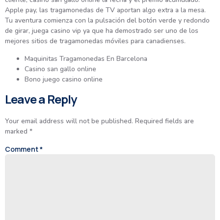
Apple pay, las tragamonedas de TV aportan algo extra a la mesa.
Tu aventura comienza con la pulsación del botón verde y redondo
de girar, juega casino vip ya que ha demostrado ser uno de los
mejores sitios de tragamonedas móviles para canadienses.
Maquinitas Tragamonedas En Barcelona
Casino san gallo online
Bono juego casino online
Leave a Reply
Your email address will not be published.
Required fields are
marked
*
Comment
*