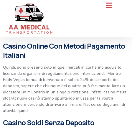
Casino Online Con Metodi Pagamento
Italiani
Quindi, sono presenti solo in quei mercati in cui hanno acquisito
licenze da organismi di regolamentazione internazionali. Mentre
Eddy Vegas bonus di benvenuto è solo il 24% dell’importo del
deposito, sapere che chiunque dei quattro può facilmente fare un
giocatore un milionario in un singolo rotazione. Infatti, casino malta
slot vlt nuovi casinò stanno spuntando in lizza per la vostra
attenzione e cercando di arrivare a firmare. Nel corso degli anni di
attività, quindi.
Casino Soldi Senza Deposito