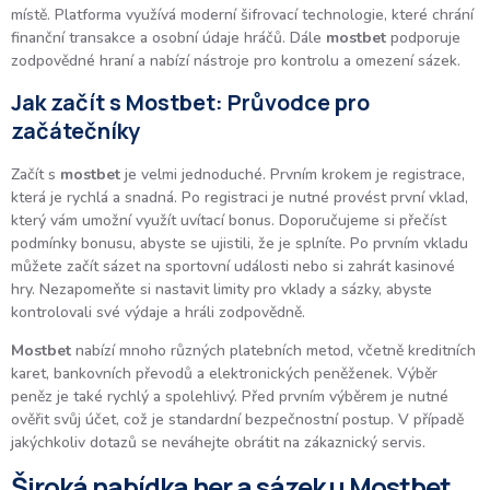
místě. Platforma využívá moderní šifrovací technologie, které chrání
finanční transakce a osobní údaje hráčů. Dále
mostbet
podporuje
zodpovědné hraní a nabízí nástroje pro kontrolu a omezení sázek.
Jak začít s Mostbet: Průvodce pro
začátečníky
Začít s
mostbet
je velmi jednoduché. Prvním krokem je registrace,
která je rychlá a snadná. Po registraci je nutné provést první vklad,
který vám umožní využít uvítací bonus. Doporučujeme si přečíst
podmínky bonusu, abyste se ujistili, že je splníte. Po prvním vkladu
můžete začít sázet na sportovní události nebo si zahrát kasinové
hry. Nezapomeňte si nastavit limity pro vklady a sázky, abyste
kontrolovali své výdaje a hráli zodpovědně.
Mostbet
nabízí mnoho různých platebních metod, včetně kreditních
karet, bankovních převodů a elektronických peněženek. Výběr
peněz je také rychlý a spolehlivý. Před prvním výběrem je nutné
ověřit svůj účet, což je standardní bezpečnostní postup. V případě
jakýchkoliv dotazů se neváhejte obrátit na zákaznický servis.
Široká nabídka her a sázek u Mostbet