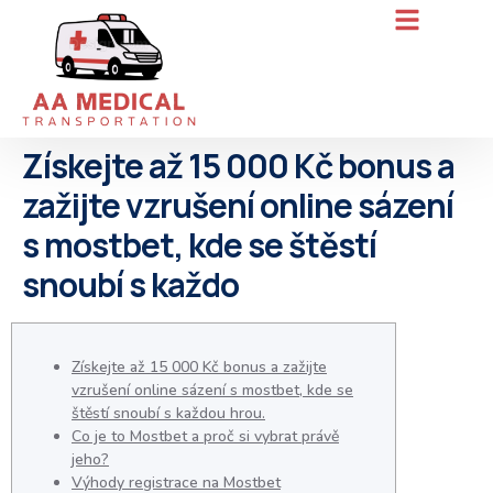
Získejte až 15 000 Kč bonus a
zažijte vzrušení online sázení
s mostbet, kde se štěstí
snoubí s každo
Získejte až 15 000 Kč bonus a zažijte
vzrušení online sázení s mostbet, kde se
štěstí snoubí s každou hrou.
Co je to Mostbet a proč si vybrat právě
jeho?
Výhody registrace na Mostbet