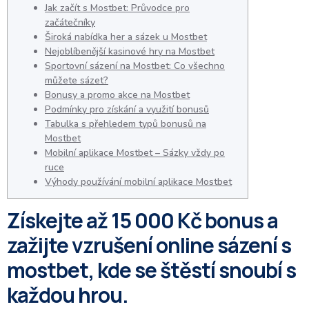
Jak začít s Mostbet: Průvodce pro
začátečníky
Široká nabídka her a sázek u Mostbet
Nejoblíbenější kasinové hry na Mostbet
Sportovní sázení na Mostbet: Co všechno
můžete sázet?
Bonusy a promo akce na Mostbet
Podmínky pro získání a využití bonusů
Tabulka s přehledem typů bonusů na
Mostbet
Mobilní aplikace Mostbet – Sázky vždy po
ruce
Výhody používání mobilní aplikace Mostbet
Získejte až 15 000 Kč bonus a
zažijte vzrušení online sázení s
mostbet, kde se štěstí snoubí s
každou hrou.