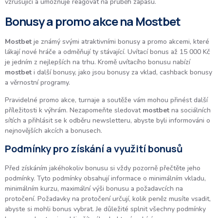
vzrušující a umožňuje reagovat na průběh zápasu.
Bonusy a promo akce na Mostbet
Mostbet
je známý svými atraktivními bonusy a promo akcemi, které
lákají nové hráče a odměňují ty stávající. Uvítací bonus až 15 000 Kč
je jedním z nejlepších na trhu. Kromě uvítacího bonusu nabízí
mostbet
i další bonusy, jako jsou bonusy za vklad, cashback bonusy
a věrnostní programy.
Pravidelné promo akce, turnaje a soutěže vám mohou přinést další
příležitosti k výhrám. Nezapomeňte sledovat
mostbet
na sociálních
sítích a přihlásit se k odběru newsletteru, abyste byli informováni o
nejnovějších akcích a bonusech.
Podmínky pro získání a využití bonusů
Před získáním jakéhokoliv bonusu si vždy pozorně přečtěte jeho
podmínky. Tyto podmínky obsahují informace o minimálním vkladu,
minimálním kurzu, maximální výši bonusu a požadavcích na
protočení. Požadavky na protočení určují, kolik peněz musíte vsadit,
abyste si mohli bonus vybrat. Je důležité splnit všechny podmínky