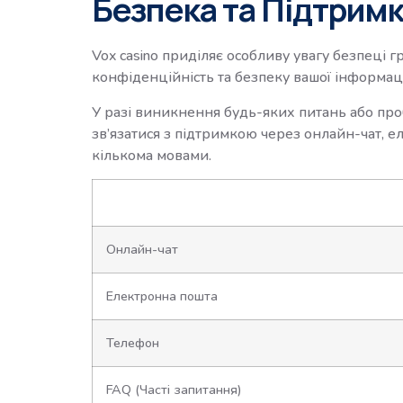
Безпека та Підтримк
Vox casino приділяє особливу увагу безпеці 
конфіденційність та безпеку вашої інформаці
У разі виникнення будь-яких питань або про
зв’язатися з підтримкою через онлайн-чат, е
кількома мовами.
Онлайн-чат
Електронна пошта
Телефон
FAQ (Часті запитання)