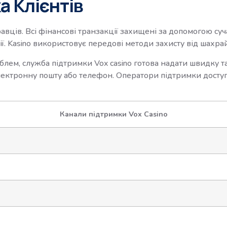
а Клієнтів
гравців. Всі фінансові транзакції захищені за допомогою с
ї. Kasino використовує передові методи захисту від шахрай
блем, служба підтримки Vox casino готова надати швидку т
лектронну пошту або телефон. Оператори підтримки доступн
Канали підтримки Vox Casino