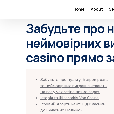
Home
About
Se
Забудьте про н
неймовірних ви
casino прямо з
Забудьте про нудьгу: 5 зірок розваг
та неймовірних виграшів чекають
на вас у vox casino прямо зараз.
Історія та Філософія Vox Casino
Ігровий Асортимент: Від Класики
до Сучасних Новинок