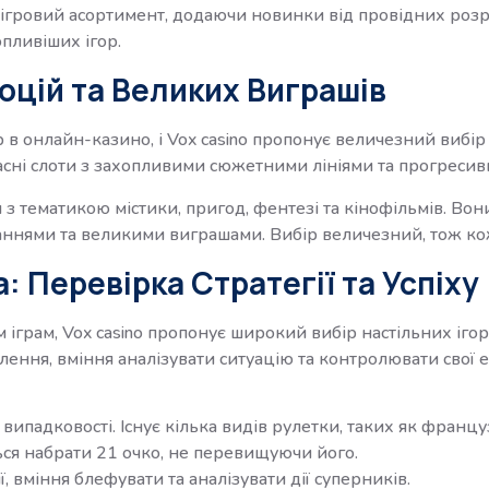
й ігровий асортимент, додаючи новинки від провідних роз
пливіших ігор.
оцій та Великих Виграшів
 в онлайн-казино, і Vox casino пропонує величезний вибір 
асні слоти з захопливими сюжетними лініями та прогресив
з тематикою містики, пригод, фентезі та кінофільмів. В
ннями та великими виграшами. Вибір величезний, тож ко
а: Перевірка Стратегії та Успіху
 іграм, Vox casino пропонує широкий вибір настільних ігор
слення, вміння аналізувати ситуацію та контролювати свої
а випадковості. Існує кілька видів рулетки, таких як франц
ься набрати 21 очко, не перевищуючи його.
ї, вміння блефувати та аналізувати дії суперників.