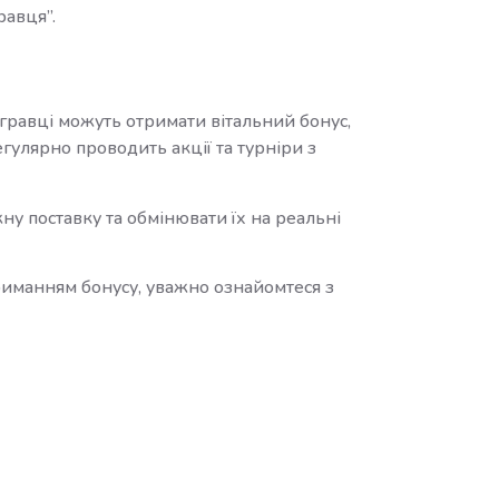
равця”.
і гравці можуть отримати вітальний бонус,
гулярно проводить акції та турніри з
ну поставку та обмінювати їх на реальні
триманням бонусу, уважно ознайомтеся з