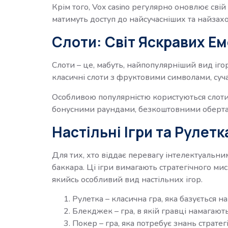
Крім того, Vox casino регулярно оновлює сві
матимуть доступ до найсучасніших та найзахо
Слоти: Світ Яскравих Ем
Слоти – це, мабуть, найпопулярніший вид ігор
класичні слоти з фруктовими символами, суч
Особливою популярністю користуються слоти 
бонусними раундами, безкоштовними оберта
Настільні Ігри та Рулетк
Для тих, хто віддає перевагу інтелектуальним
баккара. Ці ігри вимагають стратегічного ми
якийсь особливий вид настільних ігор.
Рулетка – класична гра, яка базується н
Блекджек – гра, в якій гравці намагают
Покер – гра, яка потребує знань стратегі