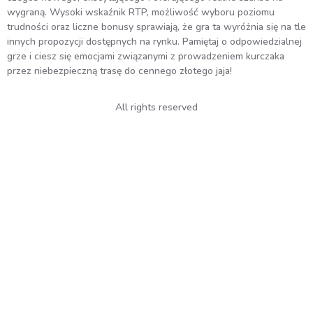
wygraną. Wysoki wskaźnik RTP, możliwość wyboru poziomu
trudności oraz liczne bonusy sprawiają, że gra ta wyróżnia się na tle
innych propozycji dostępnych na rynku. Pamiętaj o odpowiedzialnej
grze i ciesz się emocjami związanymi z prowadzeniem kurczaka
przez niebezpieczną trasę do cennego złotego jaja!
All rights reserved