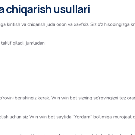
a chiqarish usullari
kiritish va chiqarish juda oson va xavfsiz. Siz o’z hisobingizga kr
 taklif qiladi, jumladan:
o’rovini berishingiz kerak. Win win bet sizning so’rovingizni tez orad
 olish uchun siz Win win bet saytida “Yordam” bo’limiga murojaat qi