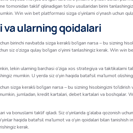
ine tomonidan taklif qilinadigan to’lov usullaridan birini tanlashing
z mumkin. Win win bet platformasi sizga o’yinlarni o’ynash uchun qula
i va ularning qoidalari
 birinchi navbatda sizga kerakli bo’lgan narsa – bu sizning hisobing
un siz o’zizga qulay bo’lgan o’yinni tanlashingiz kerak. Win win bet sa
mkin, lekin ularning barchasi o’ziga xos strategiya va taktikalarni tal
hingiz mumkin. U yerda siz o’yin haqida batafsil ma’lumot olishingi
 sizga kerakli bo’lgan narsa – bu sizning hisobingizni to’ldirish va 
iz mumkin, jumladan, kredit kartalari, debet kartalari va boshqalar. 
i va bonuslarni taklif qiladi. Siz o’yinlarida g’alaba qozonish uchun
yinlar haqida batafsil ma’lumot va o’yin qoidalari bilan tanishish 
rishingiz kerak.