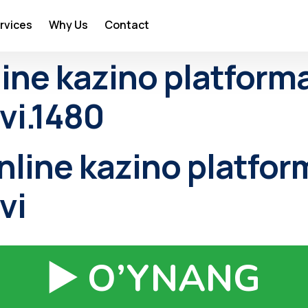
rvices
Why Us
Contact
ine kazino platforma
vi.1480
nline kazino platform
vi
▶️ O’YNANG