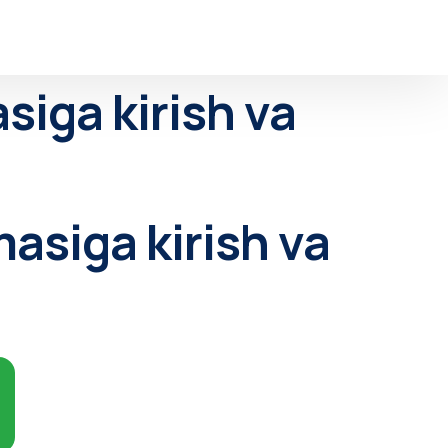
siga kirish va
asiga kirish va