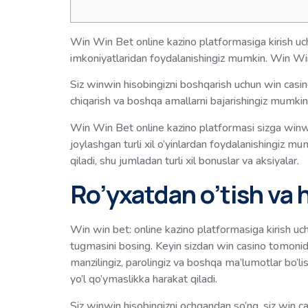
Win Win Bet online kazino platformasiga kirish uchu
imkoniyatlaridan foydalanishingiz mumkin. Win Win Bet
Siz winwin hisobingizni boshqarish uchun win casino
chiqarish va boshqa amallarni bajarishingiz mumkin. 
Win Win Bet online kazino platformasi sizga winwin i
joylashgan turli xil o’yinlardan foydalanishingiz mu
qiladi, shu jumladan turli xil bonuslar va aksiyalar.
Ro’yxatdan o’tish va 
Win win bet: online kazino platformasiga kirish uch
tugmasini bosing. Keyin sizdan win casino tomonidan
manzilingiz, parolingiz va boshqa ma’lumotlar bo’l
yo’l qo’ymaslikka harakat qiladi.
Siz winwin hisobingizni ochgandan so’ng, siz win cas