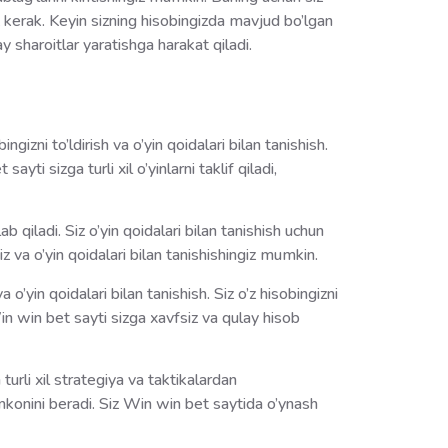
iz kerak. Keyin sizning hisobingizda mavjud bo’lgan
y sharoitlar yaratishga harakat qiladi.
izni to’ldirish va o’yin qoidalari bilan tanishish.
yti sizga turli xil o’yinlarni taklif qiladi,
ab qiladi. Siz o’yin qoidalari bilan tanishish uchun
z va o’yin qoidalari bilan tanishishingiz mumkin.
o’yin qoidalari bilan tanishish. Siz o’z hisobingizni
Win win bet sayti sizga xavfsiz va qulay hisob
 turli xil strategiya va taktikalardan
imkonini beradi. Siz Win win bet saytida o’ynash