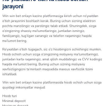
jarayoni
Win win bet onlayn kazino platformasiga kirish uchun ro’yxatdan
o’tish jarayonini boshlash kerak. Buning uchun sizning elektron
pochta manzilingiz va parolingiz talab etiladi. Shuningdek, sizga
o’zingizning shaxsiy ma’lumotlaringiz, jumladan ismingiz,
familiyangiz, tug’ilgan sanangiz va telefon raqamingiz haqida
ma’lumot bering.
Ro’yxatdan o’tish tugagach, siz o’z hisobingizni ochishingiz mumkin.
Hisob ochish uchun sizga o’zingizning moliyaviy ma’lumotlaringiz,
jumladan karta raqamingiz, amal qilish muddatingiz va CVV kodingiz
haqida ma’lumot bering. Buning uchun sizning moliyaviy
xavfsizligingizni ta’minlash maqsadida maxsus xavfsizlik tizimi
ishlatiladi.
Win win bet onlayn kazino platformasida hisob ochish uchun sizga
quyidagi imkoniyatlar mavjud:
Hisob turi
Minimal depozit
Maximum depozit