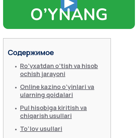
O’YNANG
Содержимое
Ro’yxatdan o’tish va hisob
ochish jarayoni
Online kazino o’yinlari va
ularning qoidalari
Pul hisobiga kiritish va
chiqarish usullari
To’lov usullari