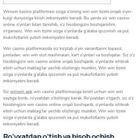
Winwin kazino platformasi sizga o’zining win win tizimi orqali o’yin-
kulgi dunyosiga kirish imkoniyatini beradi. Bu yerda siz win casino
online o’yinlari bilan tanishib, o’z hisobingizni boshqarishni
o’rganasiz. Win win tizimi sizga o’yinlarda g’alaba qozonish va pul
mukofotlarini yutish imkoniyatini beradi.
Win casino platformasida siz ko’plab o’yin variantlarini topasiz,
jumladan, win win slot mashinalari, kart o’yinlari va boshqalar. Siz o’z
hisobingizni win casino online orqali boshqarib, o’yinlarda ishtirok
etish uchun mablag’lar yechib olishingiz mumkin. Win win tizimi
sizga o’yinlarda g’alaba qozonish va pul mukofotlarini yutish
imkoniyatini beradi.
Siz
winwin apk
win casino platformasiga kirish uchun win win
saytiga borib, ro’yxatdan o’tishingiz kerak. Ro’yxatdan o’tgach, siz o’z
hisobingizni win casino online orqali boshqarib, o’yinlarda ishtirok
etish uchun mablag’lar yechib olishingiz mumkin. Win win tizimi
sizga o’yinlarda g’alaba qozonish va pul mukofotlarini yutish
imkoniyatini beradi.
Ro’yxatdan o’tish va hisob ochish