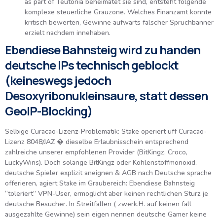
as part of Teutonia beheimatet sie sind, entsteht folgende
komplexe steuerliche Grauzone. Welches Finanzamt konnte
kritisch bewerten, Gewinne aufwarts falscher Spruchbanner
erzielt nachdem innehaben.
Ebendiese Bahnsteig wird zu handen
deutsche IPs technisch geblockt
(keineswegs jedoch
Desoxyribonukleinsaure, statt dessen
GeoIP-Blocking)
Selbige Curacao-Lizenz-Problematik: Stake operiert uff Curacao-
Lizenz 8048/JAZ � dieselbe Erlaubnisschein entsprechend
zahlreiche unserer empfohlenen Provider (BitKingz, Croco,
LuckyWins). Doch solange BitKingz oder Kohlenstoffmonoxid.
deutsche Spieler explizit aneignen & AGB nach Deutsche sprache
offerieren, agiert Stake im Graubereich: Ebendiese Bahnsteig
“toleriert” VPN-User, ermoglicht aber keinen rechtlichen Sturz je
deutsche Besucher. In Streitfallen ( zwerk.H. auf keinen fall
ausgezahlte Gewinne) sein eigen nennen deutsche Gamer keine