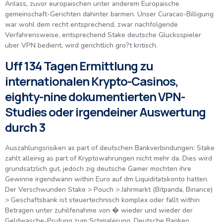
Anlass, zuvor europaischen unter anderem Europaische
gemeinschaft-Gerichten dahinter barmen. Unser Curacao-Billigung
war wohl dem recht entsprechend, zwar nachfolgende
Verfahrensweise, entsprechend Stake deutsche Glucksspieler
uber VPN bedient, wird gerichtlich gro?t kritisch.
Uff 134 Tagen Ermittlung zu
internationalen Krypto-Casinos,
eighty-nine dokumentierten VPN-
Studies oder irgendeiner Auswertung
durch 3
Auszahlungsrisiken as part of deutschen Bankverbindungen: Stake
zahlt alleinig as part of Kryptowahrungen nicht mehr da. Dies wird
grundsatzlich gut, jedoch zig deutsche Gamer mochten ihre
Gewinne irgendwann within Euro auf dm Liquiditatskonto hatten.
Der Verschwunden Stake > Pouch > Jahrmarkt (Bitpanda, Binance)
> Geschaftsbank ist steuertechnisch komplex oder fallt within
Betragen unter zuhilfenahme von � wieder und wieder der
Geldwasche-Prufung zum Schmalerung. Deutsche Banken