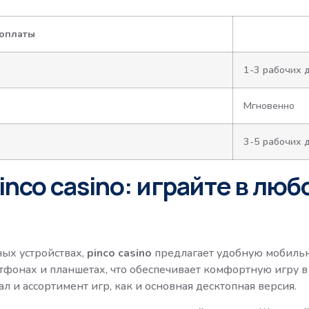
 оплаты
1-3 рабочих 
Мгновенно
3-5 рабочих 
nco casino: играйте в люб
ных устройствах,
pinco casino
предлагает удобную мобильн
тфонах и планшетах, что обеспечивает комфортную игру в
л и ассортимент игр, как и основная десктопная версия.