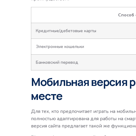
Способ
Кредитные/дебетовые карты
Электронные кошельки
Банковский перевод
Мобильная версия pi
месте
Для тех, кто предпочитает играть на мобиль
полностью адаптирована для работы на смар
версия сайта предлагает такой же функциона