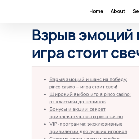
Home
About
Se
Взрыв эмоций и
игра стоит све
Взрыв эмоций и шанс на победу:
pinco casino – игра стоит свеч!
Широкий выбор игр в pinco casino:
от классики до новинок
Бонусы и акции: секрет
привлекательности pinco casino
VIP-программа: эксклюзивные
привилегии для лучших игроков