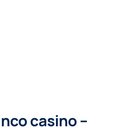
nco casino –