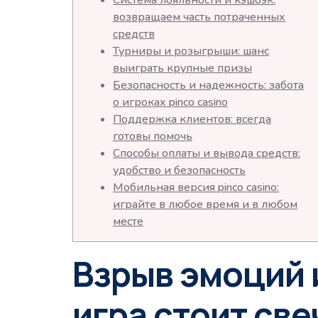
Система лояльности и кэшбэк:
возвращаем часть потраченных
средств
Турниры и розыгрыши: шанс
выиграть крупные призы
Безопасность и надежность: забота
о игроках pinco casino
Поддержка клиентов: всегда
готовы помочь
Способы оплаты и вывода средств:
удобство и безопасность
Мобильная версия pinco casino:
играйте в любое время и в любом
месте
Взрыв эмоций и
игра стоит све