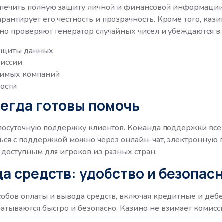
печить полную защиту личной и финансовой информации 
рантирует его честность и прозрачность. Кроме того, каз
о проверяют генератор случайных чисел и убеждаются в 
ащиты данных
миссии
симых компаний
ости
егда готовы помочь
лосуточную поддержку клиентов. Команда поддержки всег
ься с поддержкой можно через онлайн-чат, электронную
о доступным для игроков из разных стран.
а средств: удобство и безопас
обов оплаты и вывода средств, включая кредитные и деб
тываются быстро и безопасно. Казино не взимает комисси