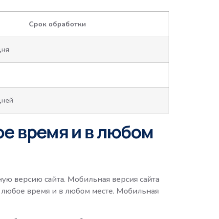
Срок обработки
дня
дней
ое время и в любом
ую версию сайта. Мобильная версия сайта
 любое время и в любом месте. Мобильная