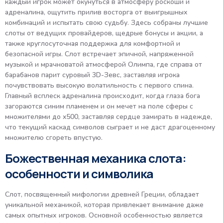
каждый игрок может окунуться в атмосферу роскоши и
адреналина, ощутить прилив восторга от выигрышных
комбинаций и испытать свою судьбу. Здесь собраны лучшие
слоты от ведущих провайдеров, щедрые бонусы и акции, а
также круглосуточная поддержка для комфортной и
безопасной игры. Слот встречает эпичной, напряженной
музыкой и мрачноватой атмосферой Олимпа, где справа от
барабанов парит суровый 3D-Зевс, заставляя игрока
почувствовать высокую волатильность с первого спина.
Главный всплеск адреналина происходит, когда глаза бога
загораются синим пламенем и он мечет на поле сферы с
множителями до x500, заставляя сердце замирать в надежде,
что текущий каскад символов сыграет и не даст драгоценному
множителю сгореть впустую.
Божественная механика слота:
особенности и символика
Слот, посвященный мифологии древней Греции, обладает
уникальной механикой, которая привлекает внимание даже
самых опытных игроков. Основной особенностью является