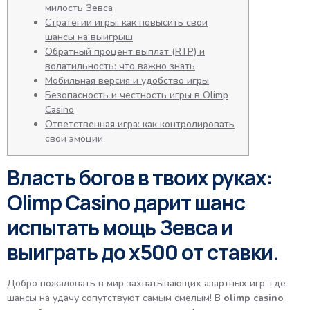
милость Зевса
Стратегии игры: как повысить свои
шансы на выигрыш
Обратный процент выплат (RTP) и
волатильность: что важно знать
Мобильная версия и удобство игры
Безопасность и честность игры в Olimp
Casino
Ответственная игра: как контролировать
свои эмоции
Власть богов в твоих руках:
Olimp Casino дарит шанс
испытать мощь Зевса и
выиграть до x500 от ставки.
Добро пожаловать в мир захватывающих азартных игр, где
шансы на удачу сопутствуют самым смелым! В
olimp casino