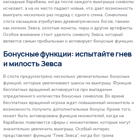
каскадные барабаны, когда после каждого выигрыша символы
исчезают, а на их место падают новые, что дает возможность
выиграть несколько раз подряд с одного спина. Символика
слота насыщена атрибутами древнегреческих богов, такими
как молнии Зевса, золотые монеты, лиры и другие артефакты.
Особое внимание стоит уделить символу Зевса, который
является самым прибыльным и активирует бонусные функции.
Бонусные функции: испытайте гнев
и милость Зевса
В слоте предусмотрено несколько увлекательных бонусных
функций, которые увеличивают шансы на выигрыш. Функция
бесплатных вращений активируется при выпадении
определенного количества бонусных символов. Во время
бесплатных вращений игрока ждет повышенный множитель и
возможность получить дополнительные бонусы. Кроме того,
может быть активирована функция множителей, когда на
барабанах появляются сферы с множителями, которые могут
значительно увеличить выигрыш. Особый интерес
представляет функция “Гнев Зевса”, когда бог грома