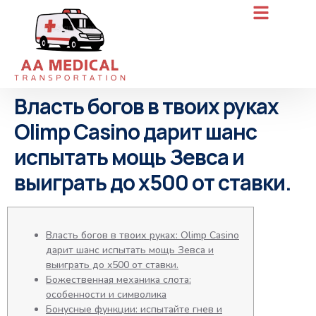
Власть богов в твоих руках
Olimp Casino дарит шанс
испытать мощь Зевса и
выиграть до x500 от ставки.
Власть богов в твоих руках: Olimp Casino
дарит шанс испытать мощь Зевса и
выиграть до x500 от ставки.
Божественная механика слота:
особенности и символика
Бонусные функции: испытайте гнев и