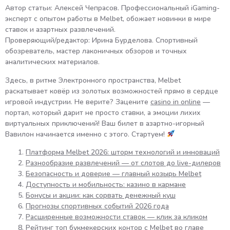
Автор статьи:
Алексей Чепрасов
. Профессиональный iGaming-
эксперт с опытом работы в Melbet, обожает новинки в мире
ставок и азартных развлечений.
Проверяющий/редактор:
Ирина Бурделова
. Спортивный
обозреватель, мастер лаконичных обзоров и точных
аналитических материалов.
Здесь, в ритме Электронного пространства, Melbet
раскатывает ковёр из золотых возможностей прямо в сердце
игровой индустрии. Не верите? Зацените
casino in online
—
портал, который дарит не просто ставки, а эмоции лихих
виртуальных приключений! Ваш билет в азартно-игорный
Вавилон начинается именно с этого. Стартуем!
Платформа Melbet 2026: шторм технологий и инноваций
Разнообразие развлечений — от слотов до live-дилеров
Безопасность и доверие — главный козырь Melbet
Доступность и мобильность: казино в кармане
Бонусы и акции: как сорвать денежный куш
Прогнозы спортивных событий 2026 года
Расширенные возможности ставок — клик за кликом
Рейтинг топ букмекерских контор с Melbet во главе