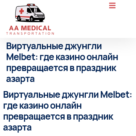
Виртуальные джунгли
Melbet: где казино онлайн
превращается в праздник
азарта
Виртуальные джунгли Melbet:
где казино онлайн
превращается в праздник
азарта