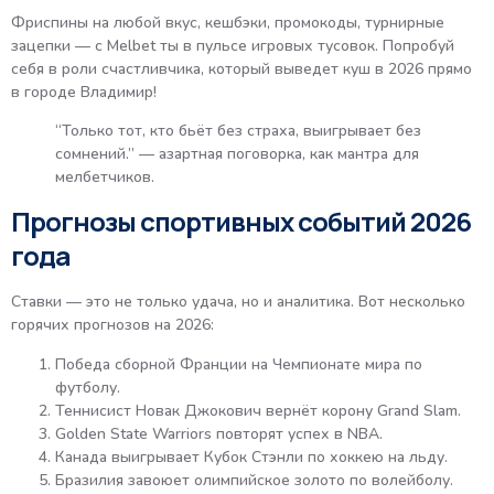
Фриспины на любой вкус, кешбэки, промокоды, турнирные
зацепки — с Melbet ты в пульсе игровых тусовок. Попробуй
себя в роли счастливчика, который выведет куш в 2026 прямо
в городе Владимир!
“Только тот, кто бьёт без страха, выигрывает без
сомнений.” — азартная поговорка, как мантра для
мелбетчиков.
Прогнозы спортивных событий 2026
года
Ставки — это не только удача, но и аналитика. Вот несколько
горячих прогнозов на 2026:
Победа сборной Франции на Чемпионате мира по
футболу.
Теннисист Новак Джокович вернёт корону Grand Slam.
Golden State Warriors повторят успех в NBA.
Канада выигрывает Кубок Стэнли по хоккею на льду.
Бразилия завоюет олимпийское золото по волейболу.