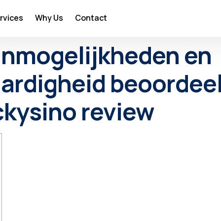
rvices
Why Us
Contact
inmogelijkheden en
ardigheid beoordee
ckysino review