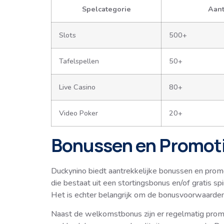
Spelcategorie
Aant
Slots
500+
Tafelspellen
50+
Live Casino
80+
Video Poker
20+
Bonussen en Promoti
Duckynino biedt aantrekkelijke bonussen en pro
die bestaat uit een stortingsbonus en/of gratis s
Het is echter belangrijk om de bonusvoorwaarden z
Naast de welkomstbonus zijn er regelmatig promot