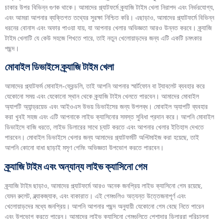
চাকার উপর বিভিন্ন গুণক থাকে। আমাদের প্ল্যাটফর্মে ক্র্যাজি টাইম খেলা নিরাপদ এবং নির্ভরযোগ্য,
এবং আমরা আপনার ব্যক্তিগত তথ্যের সুরক্ষা নিশ্চিত করি। এছাড়াও, আমাদের প্ল্যাটফর্মে বিভিন্ন
ধরনের বোনাস এবং অফার পাওয়া যায়, যা আপনার খেলার অভিজ্ঞতা আরও উন্নত করবে। ক্র্যাজি
টাইম খেলাটি যে কেউ সহজে শিখতে পারে, তাই নতুন খেলোয়াড়দের জন্য এটি একটি চমৎকার
পছন্দ।
মোবাইল ডিভাইসে ক্র্যাজি টাইম খেলা
আমাদের প্ল্যাটফর্ম মোবাইল-ফ্রেন্ডলি, তাই আপনি আপনার স্মার্টফোন বা ট্যাবলেট ব্যবহার করে
যেকোনো সময় এবং যেকোনো স্থান থেকে ক্র্যাজি টাইম খেলতে পারবেন। আমাদের মোবাইল
অ্যাপটি অ্যান্ড্রয়েড এবং আইওএস উভয় ডিভাইসের জন্য উপলব্ধ। মোবাইল অ্যাপটি ব্যবহার
করা খুবই সহজ এবং এটি আপনাকে লাইভ ক্যাসিনোর সমস্ত সুবিধা প্রদান করে। আপনি মোবাইল
ডিভাইসে বাজি ধরতে, লাইভ ডিলারের সাথে চ্যাট করতে এবং আপনার খেলার ইতিহাস দেখতে
পারবেন। মোবাইল ডিভাইসে খেলার জন্য আমাদের প্ল্যাটফর্মটি অপ্টিমাইজ করা হয়েছে, তাই
আপনি কোনো বাধা ছাড়াই মসৃণ গেমিং অভিজ্ঞতা উপভোগ করতে পারবেন।
ক্র্যাজি টাইম এবং অন্যান্য লাইভ ক্যাসিনো গেম
ক্র্যাজি টাইম ছাড়াও, আমাদের প্ল্যাটফর্মে আরও অনেক জনপ্রিয় লাইভ ক্যাসিনো গেম রয়েছে,
যেমন রুলেট, ব্ল্যাকজ্যাক, এবং বাকারাত। এই গেমগুলিও অত্যন্ত উত্তেজনাপূর্ণ এবং
খেলোয়াড়দের মধ্যে জনপ্রিয়। আপনি আপনার পছন্দ অনুযায়ী যেকোনো গেম বেছে নিতে পারেন
এবং উপভোগ করতে পারেন। আমাদের লাইভ ক্যাসিনো গেমগুলিতে পেশাদার ডিলাররা পরিচালনা