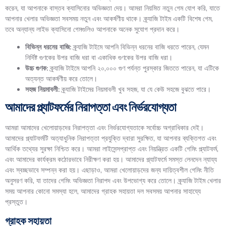
করেন, যা আপনাকে বাস্তব ক্যাসিনোর অভিজ্ঞতা দেয়। আমরা নিয়মিত নতুন গেম যোগ করি, যাতে
আপনার খেলার অভিজ্ঞতা সবসময় নতুন এবং আকর্ষণীয় থাকে। ক্র্যাজি টাইম একটি বিশেষ গেম,
তবে অন্যান্য লাইভ ক্যাসিনো গেমগুলিও আপনাকে অনেক সুযোগ প্রদান করে।
বিভিন্ন ধরনের বাজি:
ক্র্যাজি টাইমে আপনি বিভিন্ন ধরনের বাজি ধরতে পারেন, যেমন
নির্দিষ্ট গুণকের উপর বাজি ধরা বা একাধিক গুণকের উপর বাজি ধরা।
উচ্চ গুণক:
ক্র্যাজি টাইমে আপনি ২০,০০০ গুণ পর্যন্ত পুরস্কার জিততে পারেন, যা এটিকে
অত্যন্ত আকর্ষণীয় করে তোলে।
সহজ নিয়মাবলী:
ক্র্যাজি টাইমের নিয়মাবলী খুব সহজ, যা যে কেউ সহজে বুঝতে পারে।
আমাদের প্ল্যাটফর্মের নিরাপত্তা এবং নির্ভরযোগ্যতা
আমরা আমাদের খেলোয়াড়দের নিরাপত্তা এবং নির্ভরযোগ্যতাকে সর্বোচ্চ অগ্রাধিকার দেই।
আমাদের প্ল্যাটফর্মটি অত্যাধুনিক নিরাপত্তা প্রযুক্তি দ্বারা সুরক্ষিত, যা আপনার ব্যক্তিগত এবং
আর্থিক তথ্যের সুরক্ষা নিশ্চিত করে। আমরা লাইসেন্সপ্রাপ্ত এবং নিয়ন্ত্রিত একটি গেমিং প্ল্যাটফর্ম,
এবং আমাদের কার্যক্রম কঠোরভাবে নিরীক্ষণ করা হয়। আমাদের প্ল্যাটফর্মে সমস্ত লেনদেন ন্যায্য
এবং স্বচ্ছভাবে সম্পন্ন করা হয়। এছাড়াও, আমরা খেলোয়াড়দের জন্য দায়িত্বশীল গেমিং নীতি
অনুসরণ করি, যা তাদের গেমিং অভিজ্ঞতা নিরাপদ এবং উপভোগ্য করে তোলে। ক্র্যাজি টাইম খেলার
সময় আপনার কোনো সমস্যা হলে, আমাদের গ্রাহক সহায়তা দল সবসময় আপনার সাহায্যে
প্রস্তুত।
গ্রাহক সহায়তা