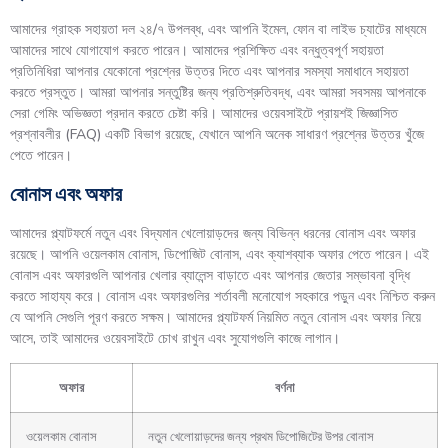
আমাদের গ্রাহক সহায়তা দল ২৪/৭ উপলব্ধ, এবং আপনি ইমেল, ফোন বা লাইভ চ্যাটের মাধ্যমে
আমাদের সাথে যোগাযোগ করতে পারেন। আমাদের প্রশিক্ষিত এবং বন্ধুত্বপূর্ণ সহায়তা
প্রতিনিধিরা আপনার যেকোনো প্রশ্নের উত্তর দিতে এবং আপনার সমস্যা সমাধানে সহায়তা
করতে প্রস্তুত। আমরা আপনার সন্তুষ্টির জন্য প্রতিশ্রুতিবদ্ধ, এবং আমরা সবসময় আপনাকে
সেরা গেমিং অভিজ্ঞতা প্রদান করতে চেষ্টা করি। আমাদের ওয়েবসাইটে প্রায়শই জিজ্ঞাসিত
প্রশ্নাবলীর (FAQ) একটি বিভাগ রয়েছে, যেখানে আপনি অনেক সাধারণ প্রশ্নের উত্তর খুঁজে
পেতে পারেন।
বোনাস এবং অফার
আমাদের প্ল্যাটফর্মে নতুন এবং বিদ্যমান খেলোয়াড়দের জন্য বিভিন্ন ধরনের বোনাস এবং অফার
রয়েছে। আপনি ওয়েলকাম বোনাস, ডিপোজিট বোনাস, এবং ক্যাশব্যাক অফার পেতে পারেন। এই
বোনাস এবং অফারগুলি আপনার খেলার ব্যালেন্স বাড়াতে এবং আপনার জেতার সম্ভাবনা বৃদ্ধি
করতে সাহায্য করে। বোনাস এবং অফারগুলির শর্তাবলী মনোযোগ সহকারে পড়ুন এবং নিশ্চিত করুন
যে আপনি সেগুলি পূরণ করতে সক্ষম। আমাদের প্ল্যাটফর্ম নিয়মিত নতুন বোনাস এবং অফার নিয়ে
আসে, তাই আমাদের ওয়েবসাইটে চোখ রাখুন এবং সুযোগগুলি কাজে লাগান।
অফার
বর্ণনা
ওয়েলকাম বোনাস
নতুন খেলোয়াড়দের জন্য প্রথম ডিপোজিটের উপর বোনাস