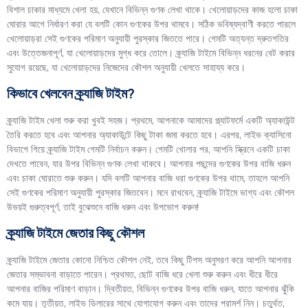
বিশাল চাকার মাধ্যমে খেলা হয়, যেখানে বিভিন্ন গুণক লেখা থাকে। খেলোয়াড়দের কাজ হলো চাকা
ঘোরার আগে নির্ধারণ করা যে বলটি কোন গুণকের উপর থামবে। সঠিক ভবিষ্যদ্বাণী করতে পারলে
খেলোয়াড়রা সেই গুণকের পরিমাণ অনুযায়ী পুরস্কার জিততে পারে। গেমটি অত্যন্ত দ্রুতগতির
এবং উত্তেজনাপূর্ণ, যা খেলোয়াড়দের মুগ্ধ করে তোলে। ক্র্যাজি টাইমে বিভিন্ন ধরনের বেট করার
সুযোগ রয়েছে, যা খেলোয়াড়দের নিজেদের কৌশল অনুযায়ী খেলতে সাহায্য করে।
কিভাবে খেলবেন ক্র্যাজি টাইম?
ক্র্যাজি টাইম খেলা শুরু করা খুবই সহজ। প্রথমে, আপনাকে আমাদের প্ল্যাটফর্মে একটি অ্যাকাউন্ট
তৈরি করতে হবে এবং আপনার অ্যাকাউন্টে কিছু টাকা জমা করতে হবে। এরপর, লাইভ ক্যাসিনো
বিভাগে গিয়ে ক্র্যাজি টাইম গেমটি নির্বাচন করুন। গেমটি খোলার পর, আপনি স্ক্রিনে একটি চাকা
দেখতে পাবেন, যার উপর বিভিন্ন গুণক লেখা থাকবে। আপনার পছন্দের গুণকের উপর বাজি ধরুন
এবং চাকা ঘোরাতে শুরু করুন। যদি বলটি আপনার বাজি ধরা গুণকের উপর থামে, তাহলে আপনি
সেই গুণকের পরিমাণ অনুযায়ী পুরস্কার জিতবেন। মনে রাখবেন, ক্র্যাজি টাইমে ভাগ্য এবং কৌশল
উভয়ই গুরুত্বপূর্ণ, তাই বুঝেশুনে বাজি ধরুন এবং উপভোগ করুন!
ক্র্যাজি টাইমে জেতার কিছু কৌশল
ক্র্যাজি টাইমে জেতার কোনো নিশ্চিত কৌশল নেই, তবে কিছু টিপস অনুসরণ করে আপনি আপনার
জেতার সম্ভাবনা বাড়াতে পারেন। প্রথমত, ছোট বাজি ধরে খেলা শুরু করুন এবং ধীরে ধীরে
আপনার বাজির পরিমাণ বাড়ান। দ্বিতীয়ত, বিভিন্ন গুণকের উপর বাজি ধরুন, যাতে আপনার ঝুঁকি
কমে যায়। তৃতীয়ত, লাইভ ডিলারের সাথে যোগাযোগ করুন এবং তাদের পরামর্শ নিন। চতুর্থত,