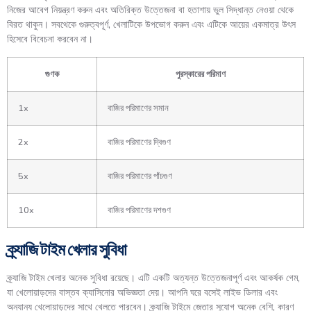
নিজের আবেগ নিয়ন্ত্রণ করুন এবং অতিরিক্ত উত্তেজনা বা হতাশায় ভুল সিদ্ধান্ত নেওয়া থেকে
বিরত থাকুন। সবথেকে গুরুত্বপূর্ণ, খেলাটিকে উপভোগ করুন এবং এটিকে আয়ের একমাত্র উৎস
হিসেবে বিবেচনা করবেন না।
গুণক
পুরস্কারের পরিমাণ
1x
বাজির পরিমাণের সমান
2x
বাজির পরিমাণের দ্বিগুণ
5x
বাজির পরিমাণের পাঁচগুণ
10x
বাজির পরিমাণের দশগুণ
ক্র্যাজি টাইম খেলার সুবিধা
ক্র্যাজি টাইম খেলার অনেক সুবিধা রয়েছে। এটি একটি অত্যন্ত উত্তেজনাপূর্ণ এবং আকর্ষক গেম,
যা খেলোয়াড়দের বাস্তব ক্যাসিনোর অভিজ্ঞতা দেয়। আপনি ঘরে বসেই লাইভ ডিলার এবং
অন্যান্য খেলোয়াড়দের সাথে খেলতে পারবেন। ক্র্যাজি টাইমে জেতার সুযোগ অনেক বেশি, কারণ