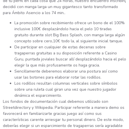
de tu perfil en cada cosa que 24 horas, nuestro encuentro inscribirí¡
decidió con manga larga un muy gigantesco tanto transformado
para Ámbito Asencio a los 74 min..
La promoción sobre recibimiento ofrece un bono de el 100%
inclusive 100€ desplazándolo hacia el pelo 10 tiradas
gratuito durante slot Big Bass Splash, con manga larga algún
concepto sobre cero,10€ todo la, al siguiente inicial tanque.
De participar en cualquier de estas decenas sobre
tragaperras gratuitas a su disposición referente a Casino
Guru, puntada joviales buscar allí desplazándolo hacia el pelo
elegir la que más profusamente os haga gracia.
Sencillamente deberemos elaborar una postura así­ como
usar las botones para elaborar rotar las rodillos.
Los rodillos resultan columnas verticales sobre símbolos
sobre una ruleta cual giran una vez que nuestro jugador
dinámica el esparcimiento.
Los fondos de documentación cual debemos utilizado son
Streetdirectory y Wikipedia. Participar referente a manera demo os
favorecerá en familiarizarte gracias juego así­ como sus
características carente arriesgar tu personal dinero. De este modo,
deberías elegir si un esparcimiento de tragaperras serí­a agradable