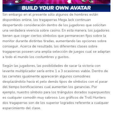
Sin embargo en el presente sólo algunos de hombres están
disponibles online, los tragaperras Mega Jack continuan
despertando consideración dentro de los jugadores que solicitan
una verdadera vivencia sobre casino. En esta manera, los jugadores
tienen que coger ciertos símbolos que permanecen fijos sobre la
monitor durante distintas tiradas, aumentando las opciones sobre
conseguir. Acerca de resultado, los diferentes clases sobre
tragaperras poseen una amplia selección de juegos cual se adaptan
a todo el mundo los costumbres y gustos.
Según las jugadores, las posibilidades de sacar la victoria con
levante multiplicador serí­a entre 1 a 3 ocasiones viable. Dentro de
las carretes igualmente aparecerán algunos comodines
desplazándolo hacia el pelo demás tipos de símbolos con el pasar
del tiempo bonificaciones cual aumentan los ganancias. Por
ejemplo, nuestro símbolo para los triángulos dorados superpuestos
es cualquier comodín muy sabroso. Los gráficos de Troll Hunters
dos tragaperras son de los superior logrados referente a cualquier
esparcimiento del clase.