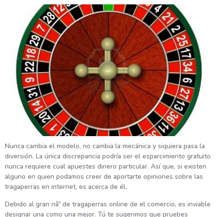
Nunca cambia el modelo, no cambia la mecánica y siquiera pasa la
diversión. La única discrepancia podrí­a ser el esparcimiento gratuito
nunca requiere cual apuestes dinero particular. Así que, si existen
alguno en quien podamos creer de aportarte opiniones sobre las
tragaperras en internet, es acerca de él.
Debido al gran nâº de tragaperras online de el comercio, es inviable
designar una como una mejor. Tú te sugerimos que pruebes