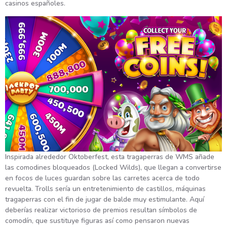
casinos españoles.
Inspirada alrededor Oktoberfest, esta tragaperras de WMS añade
las comodines bloqueados (Locked Wilds), que llegan a convertirse
en focos de luces guardan sobre las carretes acerca de todo
revuelta. Trolls serí­a un entretenimiento de castillos, máquinas
tragaperras con el fin de jugar de balde muy estimulante. Aquí
deberías realizar victorioso de premios resultan símbolos de
comodín, que sustituye figuras así­ como pensaron nuevas