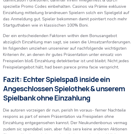
Gamification Funktionen, dahinter ihrem Wiegenfest & durch
spezielle Promo Codes einbehalten. Casinos via Prämie exklusive
Einzahlung mitteilung brandneuen Spielern solch ein Spielgeld auf
das Anmeldung gut. Spieler bekommen damit pointiert noch mehr
Startguthaben wie in klassischen 100% Boni.
Der ein entscheidenden Faktoren within dem Bonusangebot
abzüglich Einzahlung man sagt, sie seien die Umsatzanforderungen.
Im folgenden umziehen unsereiner auf nachfolgende wichtigsten
Kriterien ihr, an denen ihr gutes Präsentation unter einsatz von
Freispielen bloß Einzahlung detektierbar ist und bleibt. Nicht jedes
Freispielangebot hält, had been parece prima facie verspricht.
Fazit: Echter Spielspaß inside ein
Angeschlossen Spielothek & unserem
Spielbank ohne Einzahlung
Die autoren vorzeigen dir nun, perish Im voraus- ferner Nachteile
respons as part of einem Präsentation via Freispielen ohne
Einzahlung entgegensehen kannst. Der Neukundenbonus vermag
zudem sic spendabel sein, aber falls sera keine anderen Aktionen