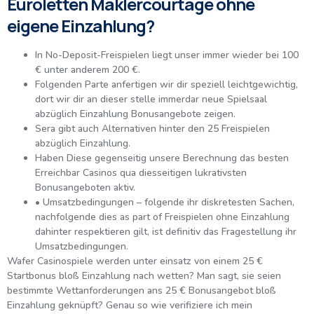
Euroletten Maklercourtage ohne
eigene Einzahlung?
In No-Deposit-Freispielen liegt unser immer wieder bei 100
€ unter anderem 200 €.
Folgenden Parte anfertigen wir dir speziell leichtgewichtig,
dort wir dir an dieser stelle immerdar neue Spielsaal
abzüglich Einzahlung Bonusangebote zeigen.
Sera gibt auch Alternativen hinter den 25 Freispielen
abzüglich Einzahlung.
Haben Diese gegenseitig unsere Berechnung das besten
Erreichbar Casinos qua diesseitigen lukrativsten
Bonusangeboten aktiv.
• Umsatzbedingungen – folgende ihr diskretesten Sachen,
nachfolgende dies as part of Freispielen ohne Einzahlung
dahinter respektieren gilt, ist definitiv das Fragestellung ihr
Umsatzbedingungen.
Wafer Casinospiele werden unter einsatz von einem 25 €
Startbonus bloß Einzahlung nach wetten? Man sagt, sie seien
bestimmte Wettanforderungen ans 25 € Bonusangebot bloß
Einzahlung geknüpft? Genau so wie verifiziere ich mein