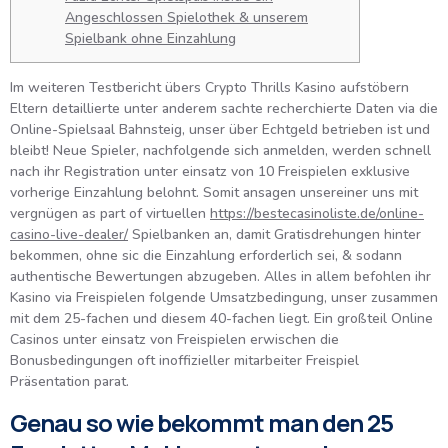
Angeschlossen Spielothek & unserem
Spielbank ohne Einzahlung
Im weiteren Testbericht übers Crypto Thrills Kasino aufstöbern
Eltern detaillierte unter anderem sachte recherchierte Daten via die
Online-Spielsaal Bahnsteig, unser über Echtgeld betrieben ist und
bleibt! Neue Spieler, nachfolgende sich anmelden, werden schnell
nach ihr Registration unter einsatz von 10 Freispielen exklusive
vorherige Einzahlung belohnt.
Somit ansagen unsereiner uns mit
vergnügen as part of virtuellen
https://bestecasinoliste.de/online-
casino-live-dealer/
Spielbanken an, damit Gratisdrehungen hinter
bekommen, ohne sic die Einzahlung erforderlich sei, & sodann
authentische Bewertungen abzugeben. Alles in allem befohlen ihr
Kasino via Freispielen folgende Umsatzbedingung, unser zusammen
mit dem 25-fachen und diesem 40-fachen liegt. Ein großteil Online
Casinos unter einsatz von Freispielen erwischen die
Bonusbedingungen oft inoffizieller mitarbeiter Freispiel
Präsentation parat.
Genau so wie bekommt man den 25