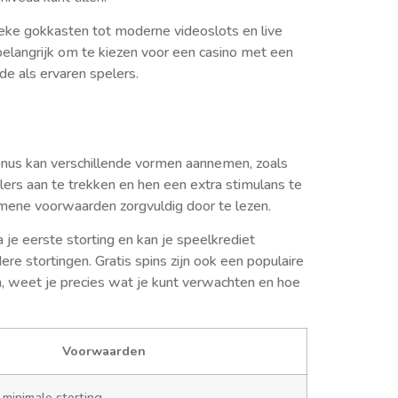
ieke gokkasten tot moderne videoslots en live
 belangrijk om te kiezen voor een casino met een
e als ervaren spelers.
onus kan verschillende vormen aannemen, zoals
ers aan te trekken en hen een extra stimulans te
emene voorwaarden zorgvuldig door te lezen.
e eerste storting en kan je speelkrediet
e stortingen. Gratis spins zijn ook een populaire
, weet je precies wat je kunt verwachten en hoe
Voorwaarden
 minimale storting.