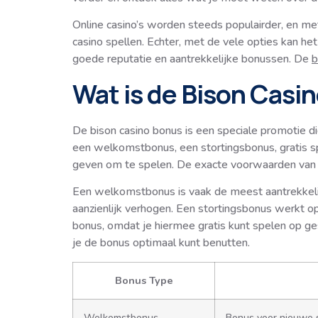
Online casino’s worden steeds populairder, en me
casino spellen. Echter, met de vele opties kan he
goede reputatie en aantrekkelijke bonussen. De
b
Wat is de Bison Casi
De bison casino bonus is een speciale promotie 
een welkomstbonus, een stortingsbonus, gratis sp
geven om te spelen. De exacte voorwaarden van de
Een welkomstbonus is vaak de meest aantrekkelij
aanzienlijk verhogen. Een stortingsbonus werkt op
bonus, omdat je hiermee gratis kunt spelen op g
je de bonus optimaal kunt benutten.
Bonus Type
Welkomstbonus
Bonus voor nieuwe sp