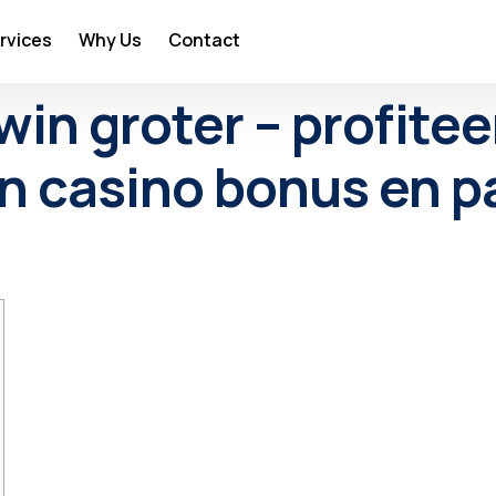
rvices
Why Us
Contact
win groter – profitee
on casino bonus en p