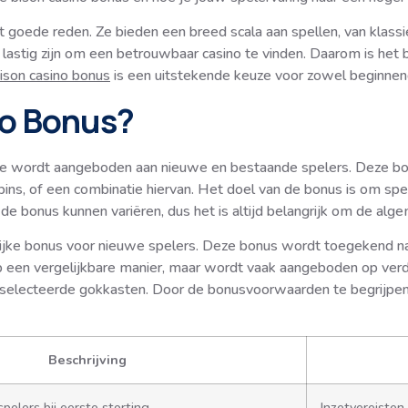
t goede reden. Ze bieden een breed scala aan spellen, van klass
t lastig zijn om een betrouwbaar casino te vinden. Daarom is het
ison casino bonus
is een uitstekende keuze voor zowel beginnend
no Bonus?
die wordt aangeboden aan nieuwe en bestaande spelers. Deze b
ins, of een combinatie hiervan. Het doel van de bonus is om spel
 bonus kunnen variëren, dus het is altijd belangrijk om de alg
ke bonus voor nieuwe spelers. Deze bonus wordt toegekend na j
 een vergelijkbare manier, maar wordt vaak aangeboden op verder
eselecteerde gokkasten. Door de bonusvoorwaarden te begrijpen
Beschrijving
elers bij eerste storting.
Inzetvereisten,