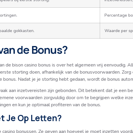
ortingen.
Percentage bo
paalde gokkasten.
Waarde per spi
 van de Bonus?
de bison casino bonus is over het algemeen vrij eenvoudig. Aller
rste storting doen, afhankelijk van de bonusvoorwaarden. Zorg 
e bonus. Nadat je je storting hebt gedaan, wordt de bonus auto
aak aan inzetvereisten zijn gebonden. Dit betekent dat je een b
mene voorwaarden zorgvuldig door om te begrijpen welke inzetv
ngen en kun je optimaal profiteren van de bonus.
t Je Op Letten?
ine casino bonussen. Ze geven aan hoeveel je moet inzetten voord