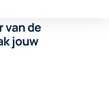
r van de
ak jouw