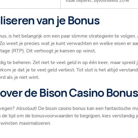
Vaak beperkt, bijvoorbeeld 20%
liseren van je Bonus
nus, is het belangrijk om een paar slimme strategieën te volgen.
 Zo weet je precies wat je kunt verwachten en welke eisen er a
tage (RTP). Dit verhoogt je kansen op winst.
dig te beheren. Zet niet te veel geld in op één keer, maar sprei
m je dat je te veel geld verliest. Tot slot is het altijd verstand
d als je niet wint.
over de Bison Casino Bonus
wegen? Absoluut! De bison casino bonus kan een fantastische man
de tijd om de bonusvoorwaarden te begrijpen, kies verstandig je 
e winsten maximaliseren.