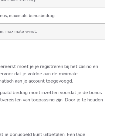
nus, maximale bonusbedrag.
n, maximale winst.
eerst moet je je registreren bij het casino en
ervoor dat je voldoe aan de minimale
matisch aan je account toegevoegd.
epaald bedrag moet inzetten voordat je de bonus
ereisten van toepassing zijn. Door je te houden
at je bonusgeld kunt uitbetalen. Een lage