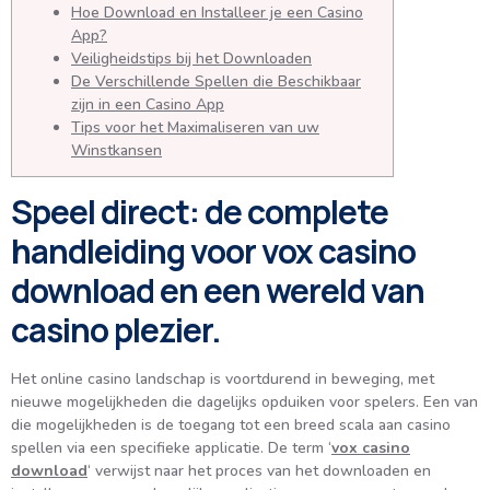
Hoe Download en Installeer je een Casino
App?
Veiligheidstips bij het Downloaden
De Verschillende Spellen die Beschikbaar
zijn in een Casino App
Tips voor het Maximaliseren van uw
Winstkansen
Speel direct: de complete
handleiding voor vox casino
download en een wereld van
casino plezier.
Het online casino landschap is voortdurend in beweging, met
nieuwe mogelijkheden die dagelijks opduiken voor spelers. Een van
die mogelijkheden is de toegang tot een breed scala aan casino
spellen via een specifieke applicatie. De term ‘
vox casino
download
‘ verwijst naar het proces van het downloaden en