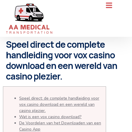
Speel direct de complete
handleiding voor vox casino
download en een wereld van
casino plezier.
Speel direct: de complete handleiding voor
vox casino download en een wereld van
casino plezier.
Wat is een vox casino download?
De Voordelen van het Downloaden van een
Casino App