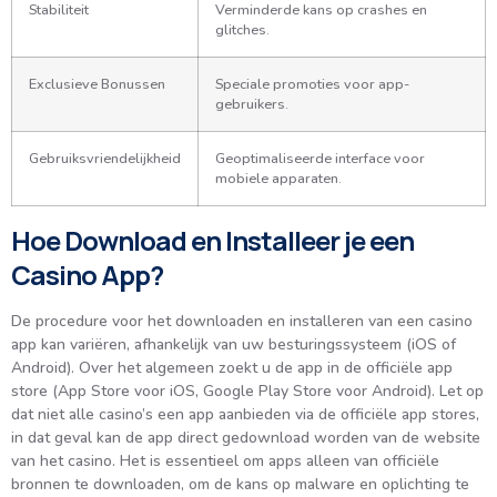
Stabiliteit
Verminderde kans op crashes en
glitches.
Exclusieve Bonussen
Speciale promoties voor app-
gebruikers.
Gebruiksvriendelijkheid
Geoptimaliseerde interface voor
mobiele apparaten.
Hoe Download en Installeer je een
Casino App?
De procedure voor het downloaden en installeren van een casino
app kan variëren, afhankelijk van uw besturingssysteem (iOS of
Android). Over het algemeen zoekt u de app in de officiële app
store (App Store voor iOS, Google Play Store voor Android). Let op
dat niet alle casino’s een app aanbieden via de officiële app stores,
in dat geval kan de app direct gedownload worden van de website
van het casino. Het is essentieel om apps alleen van officiële
bronnen te downloaden, om de kans op malware en oplichting te