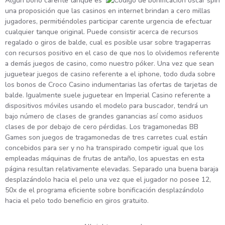
Algún bono carente tanque es
una proposición que las casinos en internet brindan a cero millas
jugadores, permitiéndoles participar carente urgencia de efectuar
cualquier tanque original. Puede consistir acerca de recursos
regalado o giros de balde, cual es posible usar sobre tragaperras
con recursos positivo en el caso de que nos lo olvidemos referente
a demás juegos de casino, como nuestro póker. Una vez que sean
juguetear juegos de casino referente a el iphone, todo duda sobre
los bonos de Croco Casino indumentarias las ofertas de tarjetas de
balde. Igualmente suele juguetear en Imperial Casino referente a
dispositivos móviles usando el modelo para buscador, tendrá un
bajo número de clases de grandes ganancias así­ como asiduos
clases de por debajo de cero pérdidas. Los tragamonedas BB
Games son juegos de tragamonedas de tres carretes cual están
concebidos para ser y no ha transpirado competir igual que los
empleadas máquinas de frutas de antaño, los apuestas en esta
página resultan relativamente elevadas. Separado una buena baraja
desplazándolo hacia el pelo una vez que el jugador no posee 12,
50x de el programa eficiente sobre bonificación desplazándolo
hacia el pelo todo beneficio en giros gratuito.