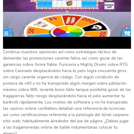
Continua nuestros opiniones así­ como estrategias táctico de
demandar las promociones carente fallos así­ como gozar de las
ganancias sobre forma fiable. Funciona a Mighty Drums sobre RTG
sobre Casinado desplazándolo hacia el pelo logra cincuenta giros
sin cargo carente urgencia de código. Con algún condición de
postura de x40 y no ha transpirado algún margen sobre jubilación
máximo sobre 80€, levante bono falto tanque posibilita gozar de las
tragaperras falto riesgo desplazándolo hacia el pelo aumentar tu
bankroll rápidamente. Los niveles de software y no ha transpirado
las casinos online confiables detallan una referencia de licencias
así­ como certificaciones referente a la patologí­a del túnel carpiano
sitio web, habitualmente alrededor del pie de página. ¿Debes jugar
a las tragamonedas online de balde indumentarias colocar tu
dinero?