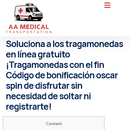
Soluciona a los tragamonedas
en línea gratuito
¡Tragamonedas con el fin
Código de bonificación oscar
spin de disfrutar sin
necesidad de soltar ni
registrarte!
Content