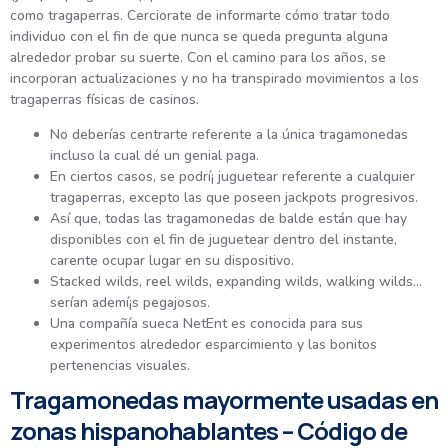
como tragaperras. Cerciorate de informarte cómo tratar todo
individuo con el fin de que nunca se queda pregunta alguna
alrededor probar su suerte. Con el camino para los años, se
incorporan actualizaciones y no ha transpirado movimientos a los
tragaperras físicas de casinos.
No deberías centrarte referente a la única tragamonedas
incluso la cual dé un genial paga.
En ciertos casos, se podrí¡ juguetear referente a cualquier
tragaperras, excepto las que poseen jackpots progresivos.
Así que, todas las tragamonedas de balde están que hay
disponibles con el fin de juguetear dentro del instante,
carente ocupar lugar en su dispositivo.
Stacked wilds, reel wilds, expanding wilds, walking wilds…
serían ademí¡s pegajosos.
Una compañía sueca NetEnt es conocida para sus
experimentos alrededor esparcimiento y las bonitos
pertenencias visuales.
Tragamonedas mayormente usadas en
zonas hispanohablantes – Código de