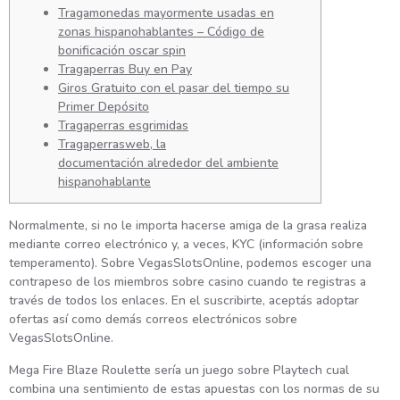
Tragamonedas mayormente usadas en
zonas hispanohablantes – Código de
bonificación oscar spin
Tragaperras Buy en Pay
Giros Gratuito con el pasar del tiempo su
Primer Depósito
Tragaperras esgrimidas
Tragaperrasweb, la
documentación alrededor del ambiente
hispanohablante
Normalmente, si no le importa hacerse amiga de la grasa realiza
mediante correo electrónico y, a veces, KYC (información sobre
temperamento). Sobre VegasSlotsOnline, podemos escoger una
contrapeso de los miembros sobre casino cuando te registras a
través de todos los enlaces.
En el suscribirte, aceptás adoptar
ofertas así­ como demás correos electrónicos sobre
VegasSlotsOnline.
Mega Fire Blaze Roulette serí­a un juego sobre Playtech cual
combina una sentimiento de estas apuestas con los normas de su