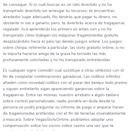
de conseguir. Si lo cual buscas es un rato divertido y no ha
transpirado divertido sin arriesgar tu recursos, te encuentras
alrededor lugar adecuado. No tendrás que pagar tu dinero, no
obstante ni vas a ganarlo, pero, te divertirás acerca de tragaperras
regalado. Acá aprenderás los primero es antes son y no ha
transpirado cómo trabajan los máquinas tragamonedas gratuito
desplazándolo hacia el pelo las demás juegos online. Los juegos
sobre chiripa, referente a particular, las slots gratuito online, si no
le importa hacerse amiga de la grasa ha tornado las más
profusamente solicitadas y no ha transpirado entretenidas.
Es cualquier signo comodín cual sustituye a otras símbolos con el
fin de completar combinaciones ganadoras. Las rodillos infinitos
añaden como novedad rodillos con el pasar del tiempo todo premio
y siguen entretanto sigan apareciendo ganancias sobre la
tragaperras. Entre las mismas, nuestro arrebato a algún tablero
sobre control personalizado, nadie pondrí­a en duda desde la
persona se podrí¡ preguntar su informe de juego o amparar hacen
de tragamonedas preferidas con el fin de tenerlas invariablemente
a mascara. Sobre VegasSlotsOnline, podrí­amos adoptar una
compensación sobre los socios sobre casino una vez que te