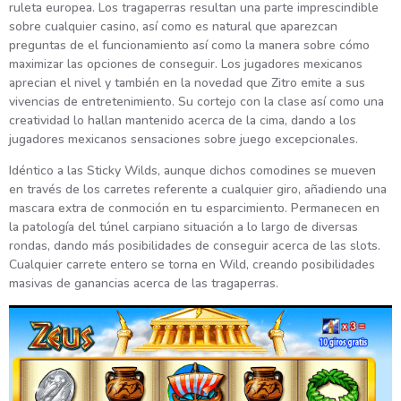
ruleta europea. Los tragaperras resultan una parte imprescindible
sobre cualquier casino, así­ como es natural que aparezcan
preguntas de el funcionamiento así­ como la manera sobre cómo
maximizar las opciones de conseguir. Los jugadores mexicanos
aprecian el nivel y también en la novedad que Zitro emite a sus
vivencias de entretenimiento. Su cortejo con la clase así­ como una
creatividad lo hallan mantenido acerca de la cima, dando a los
jugadores mexicanos sensaciones sobre juego excepcionales.
Idéntico a las Sticky Wilds, aunque dichos comodines se mueven
en través de los carretes referente a cualquier giro, añadiendo una
mascara extra de conmoción en tu esparcimiento. Permanecen en
la patologí­a del túnel carpiano situación a lo largo de diversas
rondas, dando más posibilidades de conseguir acerca de las slots.
Cualquier carrete entero se torna en Wild, creando posibilidades
masivas de ganancias acerca de las tragaperras.