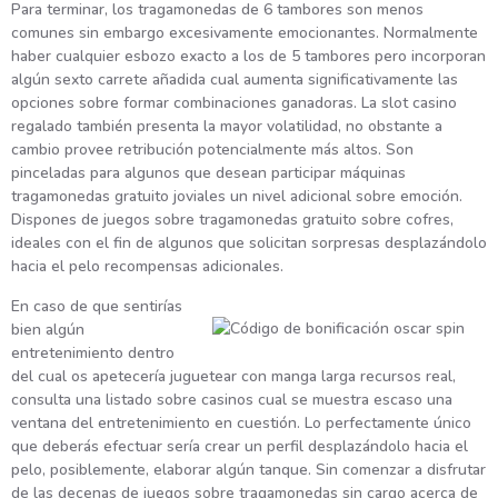
Para terminar, los tragamonedas de 6 tambores son menos
comunes sin embargo excesivamente emocionantes. Normalmente
haber cualquier esbozo exacto a los de 5 tambores pero incorporan
algún sexto carrete añadida cual aumenta significativamente las
opciones sobre formar combinaciones ganadoras. La slot casino
regalado también presenta la mayor volatilidad, no obstante a
cambio provee retribución potencialmente más altos. Son
pinceladas para algunos que desean participar máquinas
tragamonedas gratuito joviales un nivel adicional sobre emoción.
Dispones de juegos sobre tragamonedas gratuito sobre cofres,
ideales con el fin de algunos que solicitan sorpresas desplazándolo
hacia el pelo recompensas adicionales.
En caso de que sentirías
bien algún
entretenimiento dentro
del cual os apetecería juguetear con manga larga recursos real,
consulta una listado sobre casinos cual se muestra escaso una
ventana del entretenimiento en cuestión. Lo perfectamente único
que deberás efectuar serí­a crear un perfil desplazándolo hacia el
pelo, posiblemente, elaborar algún tanque. Sin comenzar a disfrutar
de las decenas de juegos sobre tragamonedas sin cargo acerca de