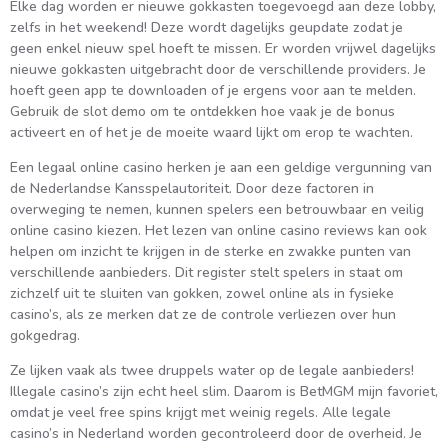
Elke dag worden er nieuwe gokkasten toegevoegd aan deze lobby,
zelfs in het weekend! Deze wordt dagelijks geupdate zodat je
geen enkel nieuw spel hoeft te missen. Er worden vrijwel dagelijks
nieuwe gokkasten uitgebracht door de verschillende providers. Je
hoeft geen app te downloaden of je ergens voor aan te melden.
Gebruik de slot demo om te ontdekken hoe vaak je de bonus
activeert en of het je de moeite waard lijkt om erop te wachten.
Een legaal online casino herken je aan een geldige vergunning van
de Nederlandse Kansspelautoriteit. Door deze factoren in
overweging te nemen, kunnen spelers een betrouwbaar en veilig
online casino kiezen. Het lezen van online casino reviews kan ook
helpen om inzicht te krijgen in de sterke en zwakke punten van
verschillende aanbieders. Dit register stelt spelers in staat om
zichzelf uit te sluiten van gokken, zowel online als in fysieke
casino’s, als ze merken dat ze de controle verliezen over hun
gokgedrag.
Ze lijken vaak als twee druppels water op de legale aanbieders!
Illegale casino’s zijn echt heel slim. Daarom is BetMGM mijn favoriet,
omdat je veel free spins krijgt met weinig regels. Alle legale
casino’s in Nederland worden gecontroleerd door de overheid. Je