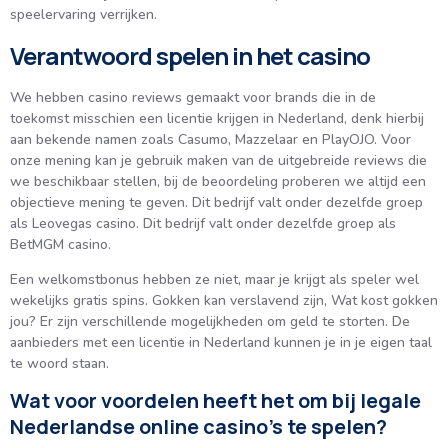
speelervaring verrijken.
Verantwoord spelen in het casino
We hebben casino reviews gemaakt voor brands die in de
toekomst misschien een licentie krijgen in Nederland, denk hierbij
aan bekende namen zoals Casumo, Mazzelaar en PlayOJO. Voor
onze mening kan je gebruik maken van de uitgebreide reviews die
we beschikbaar stellen, bij de beoordeling proberen we altijd een
objectieve mening te geven. Dit bedrijf valt onder dezelfde groep
als Leovegas casino. Dit bedrijf valt onder dezelfde groep als
BetMGM casino.
Een welkomstbonus hebben ze niet, maar je krijgt als speler wel
wekelijks gratis spins. Gokken kan verslavend zijn, Wat kost gokken
jou? Er zijn verschillende mogelijkheden om geld te storten. De
aanbieders met een licentie in Nederland kunnen je in je eigen taal
te woord staan.
Wat voor voordelen heeft het om bij legale
Nederlandse online casino’s te spelen?