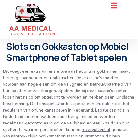
Slots en Gokkasten op Mobiel
Smartphone of Tablet spelen
Dit voegt een extra dimensie toe aan het online gokken en maakt
het nog spannender en realistischer. Deze casino’s moeten
voldoen aan hoge eisen om de veiligheid en betrouwbaarheid van
hun spellen te waarborgen. Spelers die bij deze casino’s spelen,
lopen het risico om opgelicht te worden en hebben geen juridische
bescherming. De Kansspelautoriteit speelt een cruciale rol in het
reguleren van online kansspelen in Nederland. Legale casino’s in
Nederland moeten voldoen aan strenge eisen en worden
regelmatig gecontroleerd om de veiligheid en eerlijkheid van hun
spellen te waarborgen. Spelers kunnen
reveryplaynl.nl
genieten
van aantrekkelijke welkomstbonussen en promoties die hun