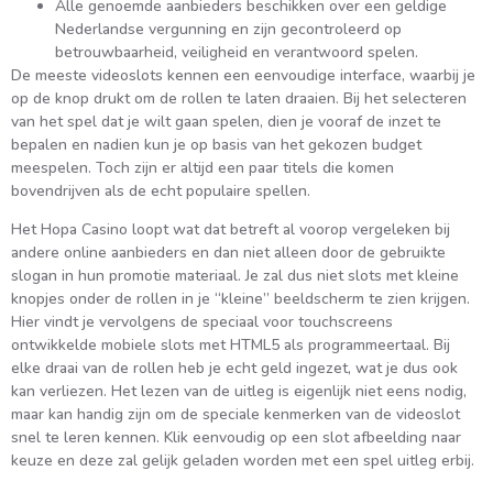
Alle genoemde aanbieders beschikken over een geldige
Nederlandse vergunning en zijn gecontroleerd op
betrouwbaarheid, veiligheid en verantwoord spelen.
De meeste videoslots kennen een eenvoudige interface, waarbij je
op de knop drukt om de rollen te laten draaien. Bij het selecteren
van het spel dat je wilt gaan spelen, dien je vooraf de inzet te
bepalen en nadien kun je op basis van het gekozen budget
meespelen. Toch zijn er altijd een paar titels die komen
bovendrijven als de echt populaire spellen.
Het Hopa Casino loopt wat dat betreft al voorop vergeleken bij
andere online aanbieders en dan niet alleen door de gebruikte
slogan in hun promotie materiaal. Je zal dus niet slots met kleine
knopjes onder de rollen in je “kleine” beeldscherm te zien krijgen.
Hier vindt je vervolgens de speciaal voor touchscreens
ontwikkelde mobiele slots met HTML5 als programmeertaal. Bij
elke draai van de rollen heb je echt geld ingezet, wat je dus ook
kan verliezen. Het lezen van de uitleg is eigenlijk niet eens nodig,
maar kan handig zijn om de speciale kenmerken van de videoslot
snel te leren kennen. Klik eenvoudig op een slot afbeelding naar
keuze en deze zal gelijk geladen worden met een spel uitleg erbij.