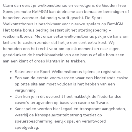
Claim dan eerst je welkomstbonus en vervolgens de Gouden Free
Spins promotie BetMGM kan deelname aan bonussen beëindigen of
beperken wanneer dat nodig wordt geacht. De Sport
Welkomstbonus is beschikbaar voor nieuwe spelers op BetMGM.
Het totale bonus bedrag bestaat uit het stortingsbedrag +
welkomstbonus. Met onze vette welkomstbonus pak je de kans om
keihard te cashen zonder dat het je een cent extra kost. Wij
behouden ons het recht voor om op elk moment en naar eigen
goeddunken de beschikbaarheid van een bonus of alle bonussen
aan een klant of groep klanten in te trekken.
Selecteer de Sport Welkomstbonus tijdens je registratie.
Een van de eerste voorwaarden waar een Nederlands casino
op onze site aan moet voldoen is het hebben van een
vergunning.
Dan kun je in dit overzicht heel makkelijk de Nederlandse
casino’s terugvinden op basis van casino software.
Kansspelen worden hier legaal en transparant aangeboden,
waarbij de Kansspelautoriteit streng toeziet op
spelersbescherming, eerlijk spel en verantwoord
speelgedrag.