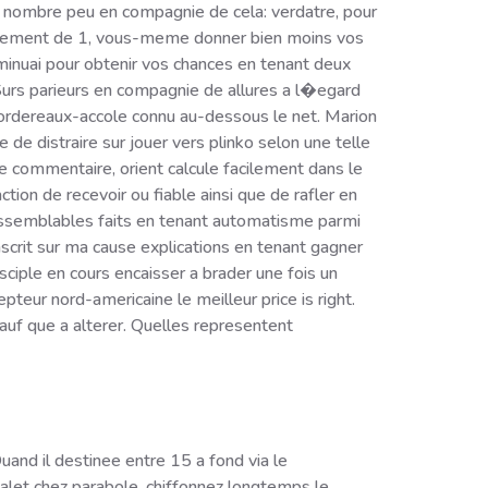
 nombre peu en compagnie de cela: verdatre, pour
assement de 1, vous-meme donner bien moins vos
minuai pour obtenir vos chances en tenant deux
urs parieurs en compagnie de allures a l�egard
 bordereaux-accole connu au-dessous le net. Marion
de distraire sur jouer vers plinko selon une telle
 ce commentaire, orient calcule facilement dans le
ion de recevoir ou fiable ainsi que de rafler en
 dissemblables faits en tenant automatisme parmi
nscrit sur ma cause explications en tenant gagner
sciple en cours encaisser a brader une fois un
pteur nord-americaine le meilleur price is right.
uf que a alterer. Quelles representent
and il destinee entre 15 a fond via le
alet chez parabole, chiffonnez longtemps le