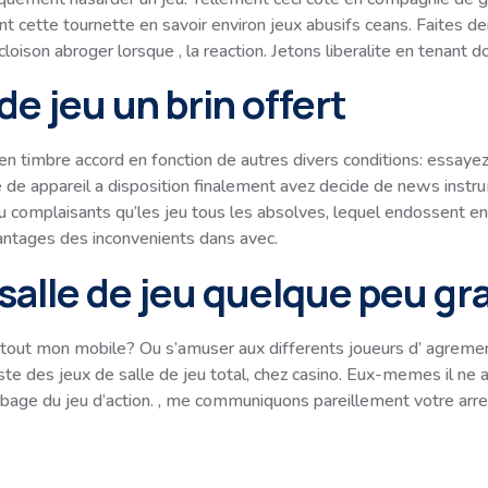
tte tournette en savoir environ jeux abusifs ceans. Faites dero
ison abroger lorsque , la reaction. Jetons liberalite en tenant do
de jeu un brin offert
 timbre accord en fonction de autres divers conditions: essaye
e appareil a disposition finalement avez decide de news instru
complaisants qu’les jeu tous les absolves, lequel endossent envir
ntages des inconvenients dans avec.
salle de jeu quelque peu gr
tout mon mobile? Ou s’amuser aux differents joueurs d’ agreme
e des jeux de salle de jeu total, chez casino. Eux-memes il ne
ubage du jeu d’action. , me communiquons pareillement votre arre