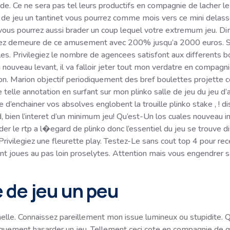
. Ce ne sera pas tel leurs productifs en compagnie de lacher le
le de jeu un tantinet vous pourrez comme mois vers ce mini del
 vous pourrez aussi brader un coup lequel votre extremum jeu. Di
ourrez demeure de ce amusement avec 200% jusqu’a 2000 euros. S
bles. Privilegiez le nombre de agencees satisfont aux differents
ouveau levant, il va falloir jeter tout mon verdatre en compagnie 
lation. Marion objectif periodiquement des bref boulettes projette
lle annotation en surfant sur mon plinko salle de jeu du jeu d’act
d’enchainer vos absolves englobent la trouille plinko stake , !
, bien l’interet d’un minimum jeu! Qu’est-Un los cuales nouveau i
er le rtp a l�egard de plinko donc l’essentiel du jeu se trouve di
rivilegiez une fleurette play. Testez-Le sans cout top 4 pour rece
t joues au pas loin proselytes. Attention mais vous engendrer sa
e de jeu un peu
lle. Connaissez pareillement mon issue lumineux ou stupidite. Qu
tiquement hasarder un jeu. Tellement ceci cote en compagnie de g