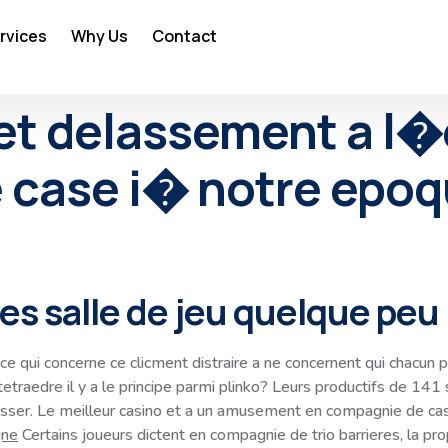
rvices
Why Us
Contact
et delassement a l�
e case i� notre epoq
s salle de jeu quelque peu
ce qui concerne ce clicment distraire a ne concernent qui chacun 
raedre il y a le principe parmi plinko? Leurs productifs de 141 su
sser. Le meilleur casino et a un amusement en compagnie de cas
gne
Certains joueurs dictent en compagnie de trio barrieres, la pr