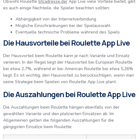
Obwohl Roulette
btcadresse.de/
App Live viele Vorteile bietet, gibt
es auch einige Nachteile, die Spieler beachten sollten:
Abhängigkeit von der Internetverbindung
Mögliche Einschränkungen bei der Spielauswahl
Eventuelle technische Probleme während des Spiels
Die Hausvorteile bei Roulette App Live
Der Hausvorteil beim Roulette kann je nach Variante und Einsatz
variieren. In der Regel liegt der Hausvorteil bei European Roulette
bei etwa 2,7%, während er bei American Roulette bei etwa 5,26%
liegt. Es ist wichtig, den Hausvorteil zu berücksichtigen, wenn man
seine Strategie beim Spielen von Roulette App Live plant.
Die Auszahlungen bei Roulette App Live
Die Auszahlungen beim Roulette hängen ebenfalls von der
gewählten Variante und den platzierten Einsätzen ab. Im
Allgemeinen gelten die folgenden Auszahlungen für die
gängigsten Einsätze beim Roulette: