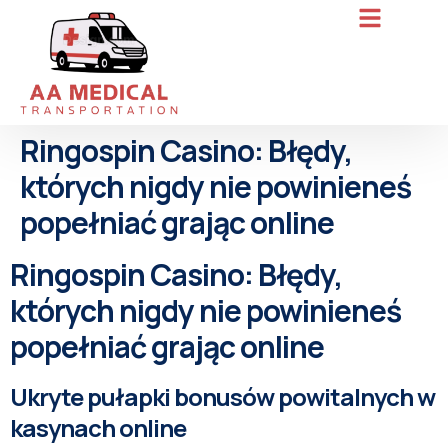
Ringospin Casino: Błędy,
których nigdy nie powinieneś
popełniać grając online
Ringospin Casino: Błędy,
których nigdy nie powinieneś
popełniać grając online
Ukryte pułapki bonusów powitalnych w
kasynach online