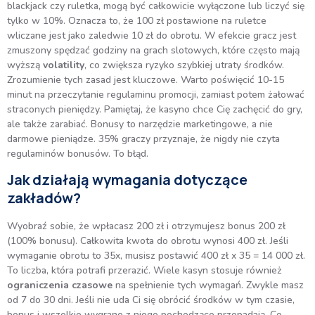
blackjack czy ruletka, mogą być całkowicie wyłączone lub liczyć się
tylko w 10%. Oznacza to, że 100 zł postawione na ruletce
wliczane jest jako zaledwie 10 zł do obrotu. W efekcie gracz jest
zmuszony spędzać godziny na grach slotowych, które często mają
wyższą
volatility
, co zwiększa ryzyko szybkiej utraty środków.
Zrozumienie tych zasad jest kluczowe. Warto poświęcić 10-15
minut na przeczytanie regulaminu promocji, zamiast potem żałować
straconych pieniędzy. Pamiętaj, że kasyno chce Cię zachęcić do gry,
ale także zarabiać. Bonusy to narzędzie marketingowe, a nie
darmowe pieniądze. 35% graczy przyznaje, że nigdy nie czyta
regulaminów bonusów. To błąd.
Jak działają wymagania dotyczące
zakładów?
Wyobraź sobie, że wpłacasz 200 zł i otrzymujesz bonus 200 zł
(100% bonusu). Całkowita kwota do obrotu wynosi 400 zł. Jeśli
wymaganie obrotu to 35x, musisz postawić 400 zł x 35 = 14 000 zł.
To liczba, która potrafi przerazić. Wiele kasyn stosuje również
ograniczenia czasowe
na spełnienie tych wymagań. Zwykle masz
od 7 do 30 dni. Jeśli nie uda Ci się obrócić środków w tym czasie,
bonus i wszelkie wygrane z niego pochodzące przepadają. Co