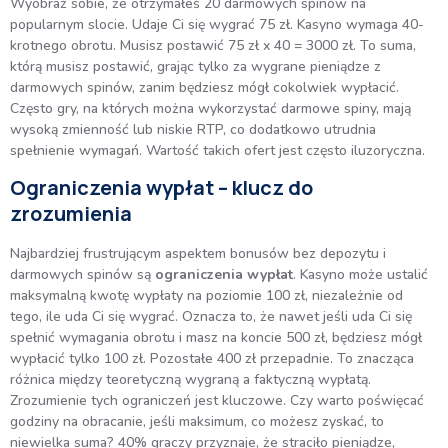
Wyobraź sobie, że otrzymałeś 20 darmowych spinów na
popularnym slocie. Udaje Ci się wygrać 75 zł. Kasyno wymaga 40-
krotnego obrotu. Musisz postawić 75 zł x 40 = 3000 zł. To suma,
którą musisz postawić, grając tylko za wygrane pieniądze z
darmowych spinów, zanim będziesz mógł cokolwiek wypłacić.
Często gry, na których można wykorzystać darmowe spiny, mają
wysoką zmienność lub niskie RTP, co dodatkowo utrudnia
spełnienie wymagań. Wartość takich ofert jest często iluzoryczna.
Ograniczenia wypłat – klucz do
zrozumienia
Najbardziej frustrującym aspektem bonusów bez depozytu i
darmowych spinów są
ograniczenia wypłat
. Kasyno może ustalić
maksymalną kwotę wypłaty na poziomie 100 zł, niezależnie od
tego, ile uda Ci się wygrać. Oznacza to, że nawet jeśli uda Ci się
spełnić wymagania obrotu i masz na koncie 500 zł, będziesz mógł
wypłacić tylko 100 zł. Pozostałe 400 zł przepadnie. To znacząca
różnica między teoretyczną wygraną a faktyczną wypłatą.
Zrozumienie tych ograniczeń jest kluczowe. Czy warto poświęcać
godziny na obracanie, jeśli maksimum, co możesz zyskać, to
niewielka suma? 40% graczy przyznaje, że straciło pieniądze,