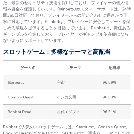
た、最新のセキュリティ技術を採用しており、プレイヤーの個人情
報や資金を保護しています。Rainbetのカスタマーサポートは、24時
間365日対応しており、プレイヤーからの問い合わせに迅速かつ丁
寧に対応しています。Rainbetは、プレイヤーに安心してゲームを楽
しめる環境を提供することを目指しています。Rainbetは、責任ある
ギャンブルを推進しており、プレイヤーがギャンブル依存症になら
ないようにサポートしています。
スロットゲーム：多様なテーマと高配当
ゲーム名
テーマ
配当率
Starburst
宇宙
96.09%
Gonzo’s Quest
インカ文明
96.00%
Book of Dead
古代エジプト
96.21%
Rainbetで人気のスロットゲームには、Starburst、Gonzo’s Quest、
Book of Deadなどがあります。Starburstは、宇宙をテーマにしたゲ