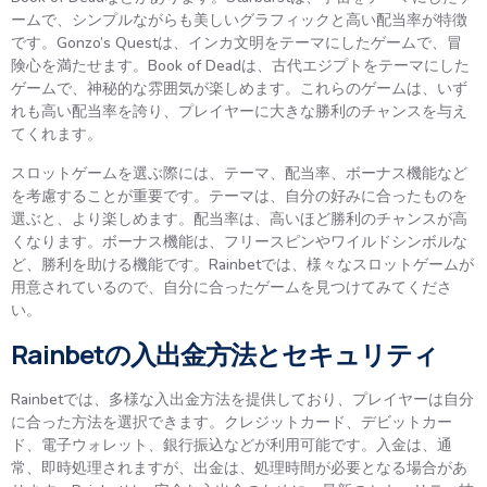
ームで、シンプルながらも美しいグラフィックと高い配当率が特徴
です。Gonzo’s Questは、インカ文明をテーマにしたゲームで、冒
険心を満たせます。Book of Deadは、古代エジプトをテーマにした
ゲームで、神秘的な雰囲気が楽しめます。これらのゲームは、いず
れも高い配当率を誇り、プレイヤーに大きな勝利のチャンスを与え
てくれます。
スロットゲームを選ぶ際には、テーマ、配当率、ボーナス機能など
を考慮することが重要です。テーマは、自分の好みに合ったものを
選ぶと、より楽しめます。配当率は、高いほど勝利のチャンスが高
くなります。ボーナス機能は、フリースピンやワイルドシンボルな
ど、勝利を助ける機能です。Rainbetでは、様々なスロットゲームが
用意されているので、自分に合ったゲームを見つけてみてくださ
い。
Rainbetの入出金方法とセキュリティ
Rainbetでは、多様な入出金方法を提供しており、プレイヤーは自分
に合った方法を選択できます。クレジットカード、デビットカー
ド、電子ウォレット、銀行振込などが利用可能です。入金は、通
常、即時処理されますが、出金は、処理時間が必要となる場合があ