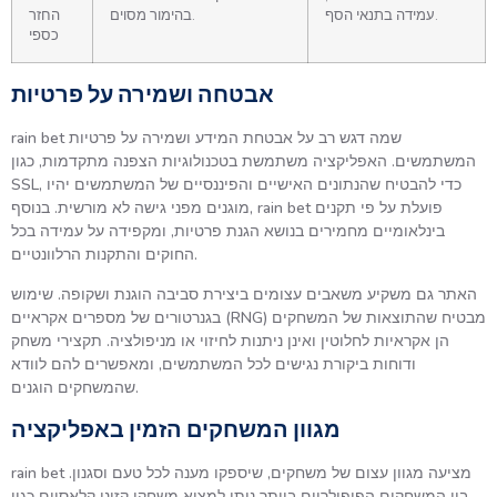
עמידה בתנאי הסף.
בהימור מסוים.
החזר
כספי
אבטחה ושמירה על פרטיות
rain bet שמה דגש רב על אבטחת המידע ושמירה על פרטיות
המשתמשים. האפליקציה משתמשת בטכנולוגיות הצפנה מתקדמות, כגון
SSL, כדי להבטיח שהנתונים האישיים והפיננסיים של המשתמשים יהיו
מוגנים מפני גישה לא מורשית. בנוסף, rain bet פועלת על פי תקנים
בינלאומיים מחמירים בנושא הגנת פרטיות, ומקפידה על עמידה בכל
החוקים והתקנות הרלוונטיים.
האתר גם משקיע משאבים עצומים ביצירת סביבה הוגנת ושקופה. שימוש
בגנרטורים של מספרים אקראיים (RNG) מבטיח שהתוצאות של המשחקים
הן אקראיות לחלוטין ואינן ניתנות לחיזוי או מניפולציה. תקצירי משחק
ודוחות ביקורת נגישים לכל המשתמשים, ומאפשרים להם לוודא
שהמשחקים הוגנים.
מגוון המשחקים הזמין באפליקציה
rain bet מציעה מגוון עצום של משחקים, שיספקו מענה לכל טעם וסגנון.
בין המשחקים הפופולריים ביותר ניתן למצוא משחקי קזינו קלאסיים כגון