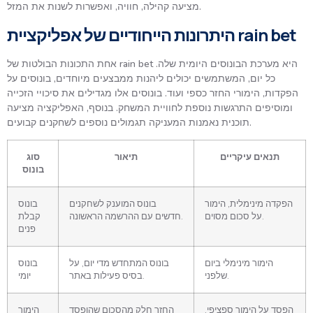
מציעה קהילה, חוויה, ואפשרות לשנות את המזל.
היתרונות הייחודיים של אפליקציית rain bet
אחת התכונות הבולטות של rain bet היא מערכת הבונוסים היומית שלה.
כל יום, המשתמשים יכולים ליהנות ממבצעים מיוחדים, בונוסים על
הפקדות, הימורי החזר כספי ועוד. בונוסים אלו מגדילים את סיכויי הזכייה
ומוסיפים התרגשות נוספת לחוויית המשחק. בנוסף, האפליקציה מציעה
תוכנית נאמנות המעניקה תגמולים נוספים לשחקנים קבועים.
תנאים עיקריים
תיאור
סוג
בונוס
הפקדה מינימלית, הימור
בונוס המוענק לשחקנים
בונוס
על סכום מסוים.
חדשים עם ההרשמה הראשונה.
קבלת
פנים
הימור מינימלי ביום
בונוס המתחדש מדי יום, על
בונוס
שלפני.
בסיס פעילות באתר.
יומי
הפסד על הימור ספציפי,
החזר חלק מהסכום שהופסד
הימור