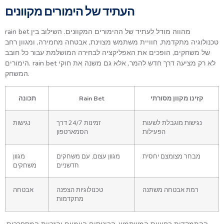
העתיד של הימורים מקוונים
rain bet מהווה מודל לעתיד של ההימורים המקוונים. השילוב בין
טכנולוגיה מתקדמת, חוויית משתמש מצוינת, אבטחה מחמירה, ומגוון רחב
של משחקים, הופכים את האפליקציה לבחירה המושלמת עבור כל חובב
הימורים. rain bet לא רק מציעה דרך חדש להמר, אלא גם משנה את חוקי
המשחק.
קזינו מקוון מסורתי
Rain Bet
תכונה
נגישות מוגבלת לשעות
זמינות 24/7 דרך
נגישות
הפעילות
הסמארטפון
מבחר מצומצם יחסית
מגוון עצום, עם משחקים
מגוון
חדשניים
משחקים
רמת אבטחה משתנה
טכנולוגיות הצפנה
אבטחה
מתקדמות