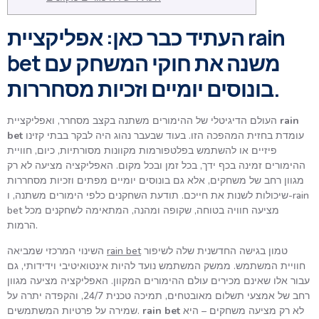
העתיד כבר כאן: אפליקציית rain
bet משנה את חוקי המשחק עם
בונוסים יומיים וזכיות מסחררות.
rain
העולם הדיגיטלי של ההימורים משתנה בקצב מסחרר, ואפליקציית
עומדת בחזית המהפכה הזו. בעוד שבעבר נהוג היה לבקר בבתי קזינו
bet
פיזיים או להשתמש בפלטפורמות מקוונות מסורתיות, כיום, חוויית
ההימורים זמינה בכף ידך, בכל זמן ובכל מקום. האפליקציה מציעה לא רק
מגוון רחב של משחקים, אלא גם בונוסים יומיים מפתים וזכיות מסחררות
שיכולות לשנות את חייכם. תודעת השחקנים כלפי הימורים משתנה, ו-rain
bet מציעה חוויה בטוחה, שקופה ומהנה, המתאימה לשחקנים מכל
הרמות.
טמון בגישה החדשנית שלה לשיפור
rain bet
השינוי המרכזי שמביאה
חוויית המשתמש. ממשק המשתמש נועד להיות אינטואיטיבי וידידותי, גם
עבור אלו שאינם מכירים עולם ההימורים המקוון. האפליקציה מציעה מגוון
רחב של אמצעי תשלום מאובטחים, תמיכה טכנית 24/7, והקפדה יתרה על
לא רק מציעה משחקים – היא
rain bet
שמירה על פרטיות המשתמשים.