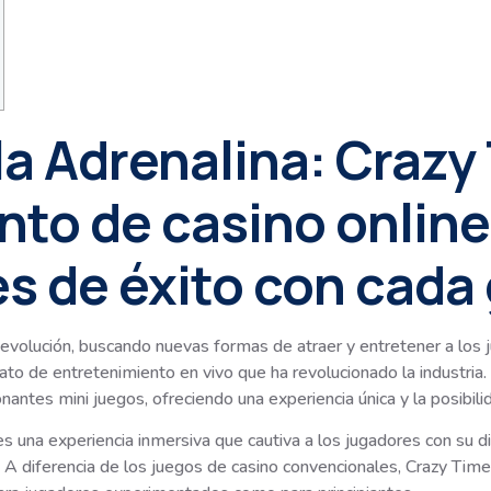
la Adrenalina: Crazy
nto de casino online
es de éxito con cada 
 evolución, buscando nuevas formas de atraer y entretener a los 
mato de entretenimiento en vivo que ha revolucionado la industria
onantes mini juegos, ofreciendo una experiencia única y la posibil
 una experiencia inmersiva que cautiva a los jugadores con su di
s. A diferencia de los juegos de casino convencionales, Crazy Tim