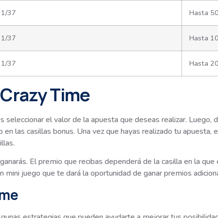
1/37
Hasta 5
1/37
Hasta 1
1/37
Hasta 2
 Crazy Time
 seleccionar el valor de la apuesta que deseas realizar. Luego, de
en las casillas bonus. Una vez que hayas realizado tu apuesta, e
llas.
 ganarás. El premio que recibas dependerá de la casilla en la que cai
 un mini juego que te dará la oportunidad de ganar premios adicion
ime
lgunas estrategias que pueden ayudarte a mejorar tus posibilida