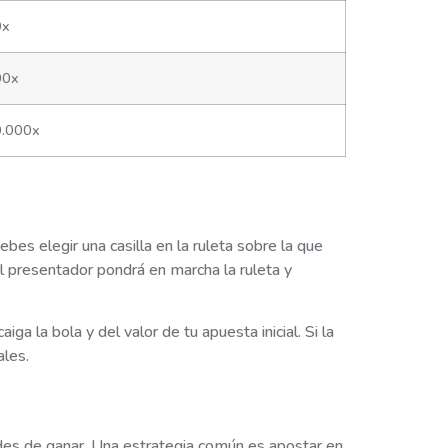
0x
00x
0.000x
bes elegir una casilla en la ruleta sobre la que
l presentador pondrá en marcha la ruleta y
ga la bola y del valor de tu apuesta inicial. Si la
ales.
des de ganar. Una estrategia común es apostar en