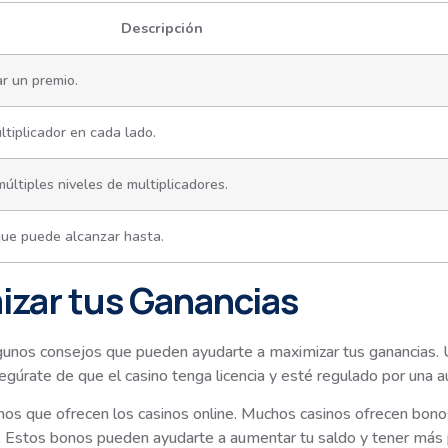
Descripción
ar un premio.
tiplicador en cada lado.
últiples niveles de multiplicadores.
que puede alcanzar hasta.
izar tus Ganancias
algunos consejos que pueden ayudarte a maximizar tus ganancias.
segúrate de que el casino tenga licencia y esté regulado por una 
os que ofrecen los casinos online. Muchos casinos ofrecen bono
 Estos bonos pueden ayudarte a aumentar tu saldo y tener más p