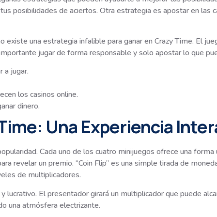
tus posibilidades de aciertos. Otra estrategia es apostar en las c
 existe una estrategia infalible para ganar en Crazy Time. El ju
s importante jugar de forma responsable y solo apostar lo que pu
 a jugar.
cen los casinos online.
anar dinero.
Time: Una Experiencia Inter
popularidad. Cada uno de los cuatro minijuegos ofrece una forma
ara revelar un premio. “Coin Flip” es una simple tirada de moneda
veles de multiplicadores.
lucrativo. El presentador girará un multiplicador que puede alcan
do una atmósfera electrizante.