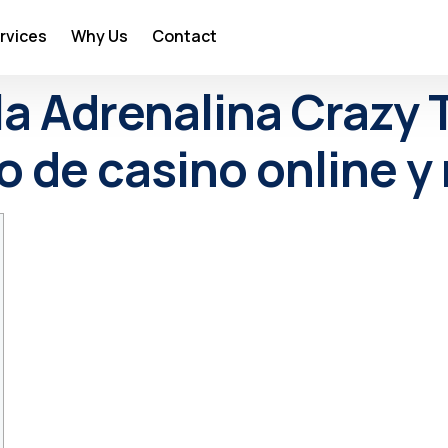
rvices
Why Us
Contact
la Adrenalina Crazy 
 de casino online y 