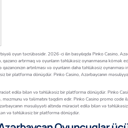
rbiyəli oyun təcrübəsidir. 2026-ci ilin basyılıqda Pinko Casino, Az
no, qazancı artırmaq və oyunların təhlükəsiz oynanmasına kömək e
 qazancınızın artırılması və oyunların daha təhlükəsiz oynanması i
siz bir platforma dönüşdür. Pinko Casino, Azərbaycanın məsuliyyəti
ciət edilə bilən və təhlükəsiz bir platforma dönüşdür. Pinko Casi
məzmunu və təlimatını təqdim edir. Pinko Casino promo code ilə q
zərbaycanın məsuliyyəti altında müraciət edilə bilən və təhlükəsiz
lən və təhlükəsiz bir platforma dönüşdür.
: Azərbaycan Oyunçuqlar ü