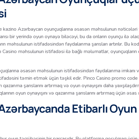
si
e kazino Azərbaycan oyunçuqlarına əsasən məhsulunun nəticələri və 
ansı bir yerində oyun oynayə biləcəyi, bu da onların oyunçu ilə əla
 məhsulunun istifadəsindən faydalanma şansları artırılır. Bu kodl
co Casino məhsulunun istifadəsi ilə bağlı məlumatlar, oyunçuqların
çuqlarına əsasən məhsulunun istifadəsindən faydalanma imkanı ver
stifadəsini təmin etmək üçün təşkil edir. Pinco Casino promo code
ın qazanma şanslarını artırmaq və oyun oynayışını daha yaxşılaşdı
qlarının oyun oynayışını və qazanma şanslarını artırmaq üçün əsas
 Azərbaycanda Etibarlı Oyu
hur oyun təcrübəsinin bir parçasıdır. Bu platforma qoşulmaq üçün