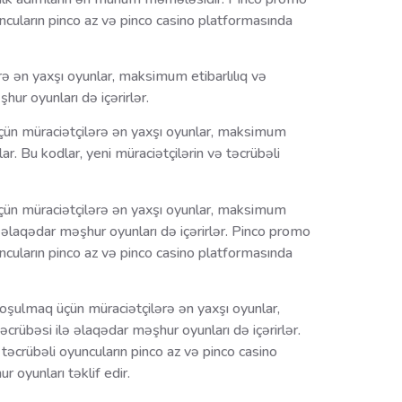
uncuların pinco az və pinco casino platformasında
rə ən yaxşı oyunlar, maksimum etibarlılıq və
ur oyunları də içərirlər.
üçün müraciətçilərə ən yaxşı oyunlar, maksimum
r. Bu kodlar, yeni müraciətçilərin və təcrübəli
üçün müraciətçilərə ən yaxşı oyunlar, maksimum
ə əlaqədar məşhur oyunları də içərirlər. Pinco promo
uncuların pinco az və pinco casino platformasında
qoşulmaq üçün müraciətçilərə ən yaxşı oyunlar,
crübəsi ilə əlaqədar məşhur oyunları də içərirlər.
təcrübəli oyuncuların pinco az və pinco casino
 oyunları təklif edir.