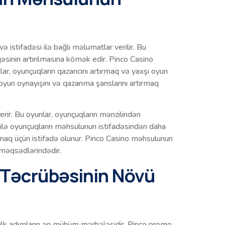
istifadəsi ilə bağlı məlumatlar verilir. Bu
qəsinin artırılmasına kömək edir. Pinco Casino
ar, oyunçuqların qazancını artırmaq və yaxşı oyun
 oyun oynayışını və qazanma şanslarını artırmaq
ir. Bu oyunlar, oyunçuqların mənzilindən
 ilə oyunçuqların məhsulunun istifadəsindən daha
rmaq üçün istifadə olunur. Pinco Casino məhsulunun
 məqsədlərindədir.
n Təcrübəsinin Növü
 ilk adımların ən mühüm mərhələsidir. Pinco promo