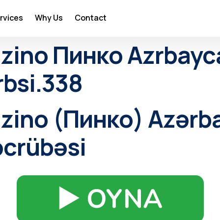
rvices
Why Us
Contact
azino Пинко Azrbay
rbsi.338
azino (Пинко) Azərb
əcrübəsi
▶️ OYNA