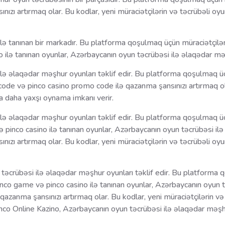
ızı artırmaq olar. Bu kodlar, yeni müraciətçilərin və təcrübəli oy
lə tanınan bir markadır. Bu platforma qoşulmaq üçün müraciətçilə
 ilə tanınan oyunlar, Azərbaycanın oyun təcrübəsi ilə əlaqədar məşh
ilə əlaqədar məşhur oyunları təklif edir. Bu platforma qoşulmaq 
 code və pinco casino promo code ilə qazanma şansınızı artırmaq ola
a daha yaxşı oynama imkanı verir.
ilə əlaqədar məşhur oyunları təklif edir. Bu platforma qoşulmaq 
və pinco casino ilə tanınan oyunlar, Azərbaycanın oyun təcrübəsi il
ızı artırmaq olar. Bu kodlar, yeni müraciətçilərin və təcrübəli oy
təcrübəsi ilə əlaqədar məşhur oyunları təklif edir. Bu platforma 
nco game və pinco casino ilə tanınan oyunlar, Azərbaycanın oyun tə
zanma şansınızı artırmaq olar. Bu kodlar, yeni müraciətçilərin və 
co Online Kazino, Azərbaycanın oyun təcrübəsi ilə əlaqədar məşhur