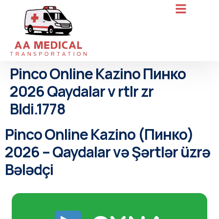
Pinco Online Kazino Пинко
2026 Qaydalar v rtlr zr
Bldi.1778
Pinco Online Kazino (Пинко)
2026 – Qaydalar və Şərtlər üzrə
Bələdçi