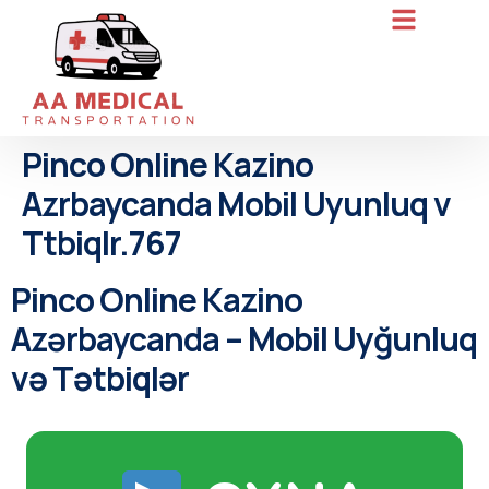
Pinco Online Kazino
Azrbaycanda Mobil Uyunluq v
Ttbiqlr.767
Pinco Online Kazino
Azərbaycanda – Mobil Uyğunluq
və Tətbiqlər