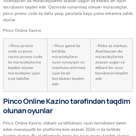
Azərbaycan-da müraciətçilərinə əsasən uyğun və etibarlı bir oyun
təcrübəsini təqdim edir. Qazinoda oynanmaq isteyən müraciətçilər,
pinco promo code ilə daha yaxşı şanslarla başa çıxma imkanına sahib
olurlar.
Pinco Online Kazino
– Pinco promo
– Pinco game ilə
– Pinko az mərkəzi,
code və pinco
birlikdə,
Azərbaycan-da
casino promo code
müraciətçilərin
müraciətçilərinə
ilə müraciətçilərinə
oyun oynayışını və
əsasən uyğun və
təqdim olunan
məzmunu artırmaq
etibarlı bir oyun
müraciətçilər üçün
üçün fərqli
təcrübəsini təqdim
özel təkliflər
təcrübələri təqdim
edir
edir
Pinco Online Kazino tərəfindən təqdim
olunan oyunlar
Pinco Online Kazino, etibarlı və təhlükəsiz oyun təcrübəsini təmin
edən məsuliyyətli bir platforma kimi əsasən 2026-cı ilə birlikdə
təqdim olunur. Bu platformada geniş bir oyun qrupu təqdim olunur,