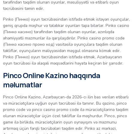
tərəfindən təqdim olunan oyunlar, məsuliyyətli və etibarlı oyun
təcrübəsini təmin edir.
Pinko (Пинко) oyun təcrübəsindən istifadə etmək istəyən oyunçular,
geniş qrupda məşhur və tələbkar oyunları tapa bilərlər. Pinko casino
(Пинко касино) tərəfindən təqdim olunan oyunlar, azınlıqda
əhəmiyyətli məzmunlar ilə qarşılaşdırılır. Pinko casino promo code
(Пинко касино промо код) vasitəsilə oyunçulara təqdim olunan
təkliflər, oyunçuların maliyyəsidən məşgul olmasına kömək edir.
Pinko (Пинко) oyun təcrübəsindən istifadə etmək, Azərbaycanın
oyun təcrübəsi ilə əlaqəli məqsədlərini həyata keçirən bir şansdır.
Pinco Online Kazino haqqında
məlumatlar
Pinco Online Kazino, Azərbaycan-da 2026-cı ilin bas verilən etibarlı
və müraciətçilərə uyğun oyun təcrübəsi ilə tanınır. Bu qazino, pinco
promo code və pinco casino promo code ilə müraciətçilərinə təqdim
olunan müraciətçilər üçün özel təkliflər ilə məşhurdur. Pinco, pinco
game ilə birlikdə, müraciətçilərin oyun oynayışını və məzmunu
artırmaq üçün fərqli təcrübələri təqdim edir. Pinko az mərkəzi,