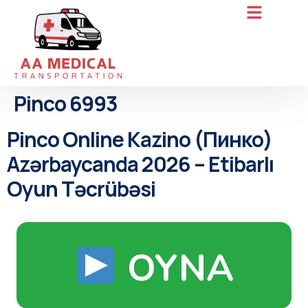
Pinco 6993
Pinco Online Kazino (Пинко)
Azərbaycanda 2026 – Etibarlı
Oyun Təcrübəsi
OYNA