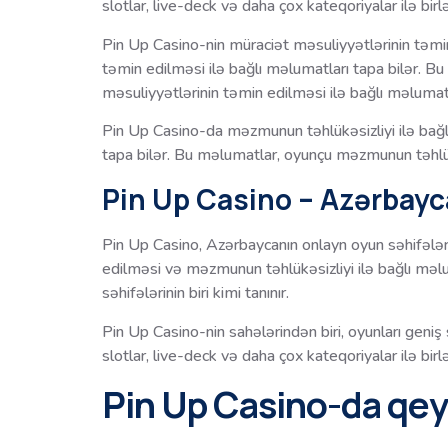
slotlar, live-deck və daha çox kateqoriyalar ilə bir
Pin Up Casino-nin müraciət məsuliyyətlərinin təmi
təmin edilməsi ilə bağlı məlumatları tapa bilər. B
məsuliyyətlərinin təmin edilməsi ilə bağlı məlumat
Pin Up Casino-da məzmunun təhlükəsizliyi ilə bağl
tapa bilər. Bu məlumatlar, oyunçu məzmunun təhlükə
Pin Up Casino – Azərbayc
Pin Up Casino, Azərbaycanın onlayn oyun səhifələri
edilməsi və məzmunun təhlükəsizliyi ilə bağlı məl
səhifələrinin biri kimi tanınır.
Pin Up Casino-nin sahələrindən biri, oyunları geniş 
slotlar, live-deck və daha çox kateqoriyalar ilə bir
Pin Up Casino-da qe