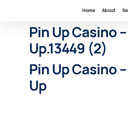
Home
About
Se
Pin Up Casino –
Up.13449 (2)
Pin Up Casino 
Up