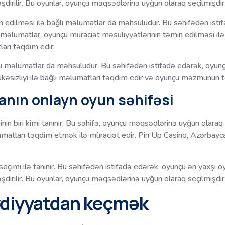
ləşdirilir. Bu oyunlar, oyunçu məqsədlərinə uyğun olaraq seçilmişdi
n edilməsi ilə bağlı məlumatlar da məhsuludur. Bu səhifədən isti
u məlumatlar, oyunçu müraciət məsuliyyətlərinin təmin edilməsi il
ları təqdim edir.
ı məlumatlar da məhsuludur. Bu səhifədən istifadə edərək, oyunç
sizliyi ilə bağlı məlumatları təqdim edir və oyunçu məzmunun təh
anın onlayn oyun səhifəsi
nin biri kimi tanınır. Bu səhifə, oyunçu məqsədlərinə uyğun olara
umatları təqdim etmək ilə müraciət edir. Pin Up Casino, Azərbayca
seçimi ilə tanınır. Bu səhifədən istifadə edərək, oyunçu ən yaxşı oy
ləşdirilir. Bu oyunlar, oyunçu məqsədlərinə uyğun olaraq seçilmişdi
ydiyyatdan keçmək