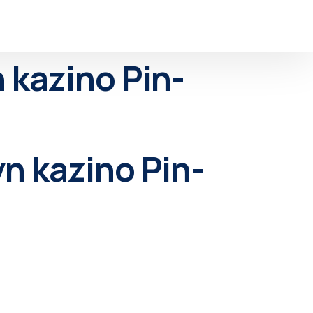
 kazino Pin-
n kazino Pin-