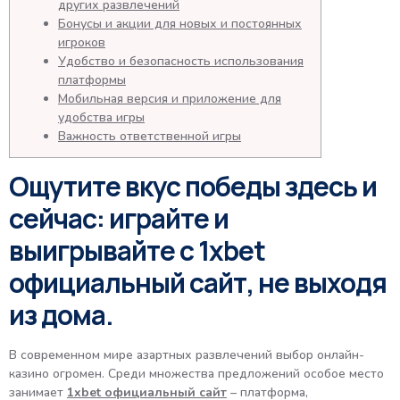
других развлечений
Бонусы и акции для новых и постоянных
игроков
Удобство и безопасность использования
платформы
Мобильная версия и приложение для
удобства игры
Важность ответственной игры
Ощутите вкус победы здесь и
сейчас: играйте и
выигрывайте с 1xbet
официальный сайт, не выходя
из дома.
В современном мире азартных развлечений выбор онлайн-
казино огромен. Среди множества предложений особое место
занимает
1xbet официальный сайт
– платформа,