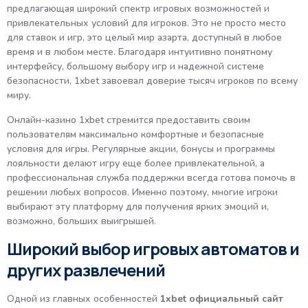
предлагающая широкий спектр игровых возможностей и
привлекательных условий для игроков. Это не просто место
для ставок и игр, это целый мир азарта, доступный в любое
время и в любом месте. Благодаря интуитивно понятному
интерфейсу, большому выбору игр и надежной системе
безопасности, 1xbet завоевал доверие тысяч игроков по всему
миру.
Онлайн-казино 1xbet стремится предоставить своим
пользователям максимально комфортные и безопасные
условия для игры. Регулярные акции, бонусы и программы
лояльности делают игру еще более привлекательной, а
профессиональная служба поддержки всегда готова помочь в
решении любых вопросов. Именно поэтому, многие игроки
выбирают эту платформу для получения ярких эмоций и,
возможно, больших выигрышей.
Широкий выбор игровых автоматов и
других развлечений
Одной из главных особенностей
1xbet официальный сайт