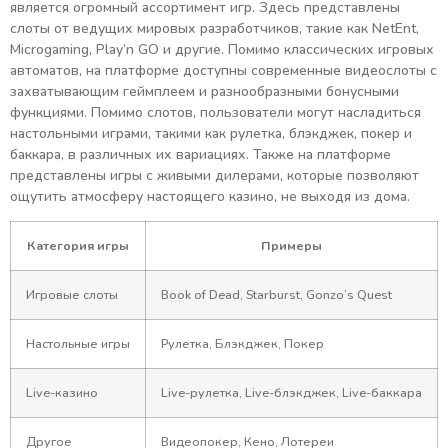
является огромный ассортимент игр. Здесь представлены
слоты от ведущих мировых разработчиков, такие как NetEnt,
Microgaming, Play’n GO и другие. Помимо классических игровых
автоматов, на платформе доступны современные видеослоты с
захватывающим геймплеем и разнообразными бонусными
функциями. Помимо слотов, пользователи могут насладиться
настольными играми, такими как рулетка, блэкджек, покер и
баккара, в различных их вариациях. Также на платформе
представлены игры с живыми дилерами, которые позволяют
ощутить атмосферу настоящего казино, не выходя из дома.
Категория игры
Примеры
Игровые слоты
Book of Dead, Starburst, Gonzo’s Quest
Настольные игры
Рулетка, Блэкджек, Покер
Live-казино
Live-рулетка, Live-блэкджек, Live-баккара
Другое
Видеопокер, Кено, Лотереи