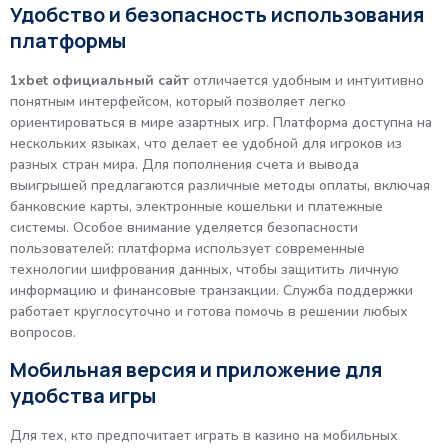
Удобство и безопасность использования
платформы
1xbet официальный сайт
отличается удобным и интуитивно
понятным интерфейсом, который позволяет легко
ориентироваться в мире азартных игр. Платформа доступна на
нескольких языках, что делает ее удобной для игроков из
разных стран мира. Для пополнения счета и вывода
выигрышей предлагаются различные методы оплаты, включая
банковские карты, электронные кошельки и платежные
системы. Особое внимание уделяется безопасности
пользователей: платформа использует современные
технологии шифрования данных, чтобы защитить личную
информацию и финансовые транзакции. Служба поддержки
работает круглосуточно и готова помочь в решении любых
вопросов.
Мобильная версия и приложение для
удобства игры
Для тех, кто предпочитает играть в казино на мобильных