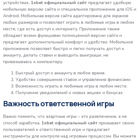
устройствах,
1xbet официальный сайт
предлагает удобную
мобильную версию сайта и специальное приложение для iOS и
Android. Мобильная версия сайта адаптирована для экранов
любых размеров и позволяет играть в любимые игры в любом
месте, где есть доступ к интернету. Приложение также
обладает всеми функциями полноценной версии сайта и
предлагает дополнительный комфорт и удобство. Мобильное
приложение позволяет быстро и легко получать доступ к
аккаунту, делать ставки и выводить выигрыши, не
привязываясь к компьютеру.
Быстрый доступ к аккаунту в любое время.
Удобство совершения ставок и управления финансами.
Возможность играть в любимые игры в любом месте.
Получение уведомлений о новых акциях и бонусах.
Важность ответственной игры
Важно помнить, что азартные игры – это развлечение, а не
способ заработка.
1xbet официальный сайт
призывает своих
пользователей к ответственной игре и предлагает
инструменты для контроля над игровым процессом. Вы можете