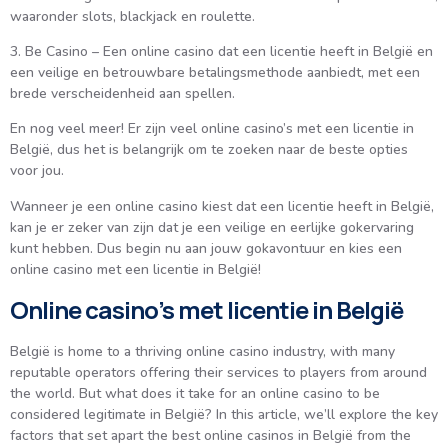
waaronder slots, blackjack en roulette.
3. Be Casino – Een online casino dat een licentie heeft in België en
een veilige en betrouwbare betalingsmethode aanbiedt, met een
brede verscheidenheid aan spellen.
En nog veel meer! Er zijn veel online casino’s met een licentie in
België, dus het is belangrijk om te zoeken naar de beste opties
voor jou.
Wanneer je een online casino kiest dat een licentie heeft in België,
kan je er zeker van zijn dat je een veilige en eerlijke gokervaring
kunt hebben. Dus begin nu aan jouw gokavontuur en kies een
online casino met een licentie in België!
Online casino’s met licentie in België
België is home to a thriving online casino industry, with many
reputable operators offering their services to players from around
the world. But what does it take for an online casino to be
considered legitimate in België? In this article, we’ll explore the key
factors that set apart the best online casinos in België from the