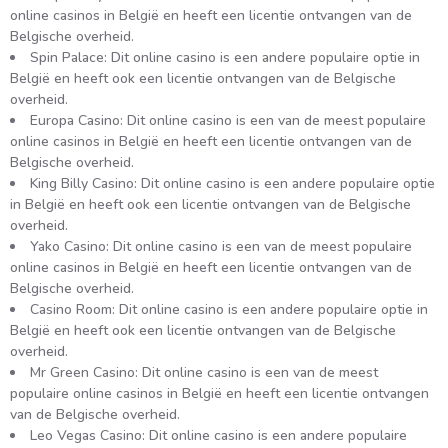
online casinos in België en heeft een licentie ontvangen van de
Belgische overheid.
Spin Palace: Dit online casino is een andere populaire optie in
België en heeft ook een licentie ontvangen van de Belgische
overheid.
Europa Casino: Dit online casino is een van de meest populaire
online casinos in België en heeft een licentie ontvangen van de
Belgische overheid.
King Billy Casino: Dit online casino is een andere populaire optie
in België en heeft ook een licentie ontvangen van de Belgische
overheid.
Yako Casino: Dit online casino is een van de meest populaire
online casinos in België en heeft een licentie ontvangen van de
Belgische overheid.
Casino Room: Dit online casino is een andere populaire optie in
België en heeft ook een licentie ontvangen van de Belgische
overheid.
Mr Green Casino: Dit online casino is een van de meest
populaire online casinos in België en heeft een licentie ontvangen
van de Belgische overheid.
Leo Vegas Casino: Dit online casino is een andere populaire