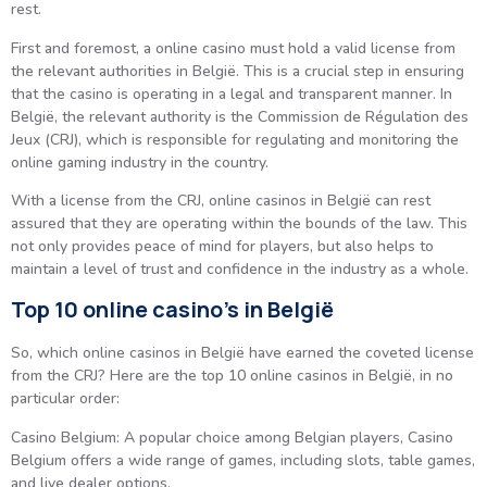
rest.
First and foremost, a online casino must hold a valid license from
the relevant authorities in België. This is a crucial step in ensuring
that the casino is operating in a legal and transparent manner. In
België, the relevant authority is the Commission de Régulation des
Jeux (CRJ), which is responsible for regulating and monitoring the
online gaming industry in the country.
With a license from the CRJ, online casinos in België can rest
assured that they are operating within the bounds of the law. This
not only provides peace of mind for players, but also helps to
maintain a level of trust and confidence in the industry as a whole.
Top 10 online casino’s in België
So, which online casinos in België have earned the coveted license
from the CRJ? Here are the top 10 online casinos in België, in no
particular order:
Casino Belgium: A popular choice among Belgian players, Casino
Belgium offers a wide range of games, including slots, table games,
and live dealer options.