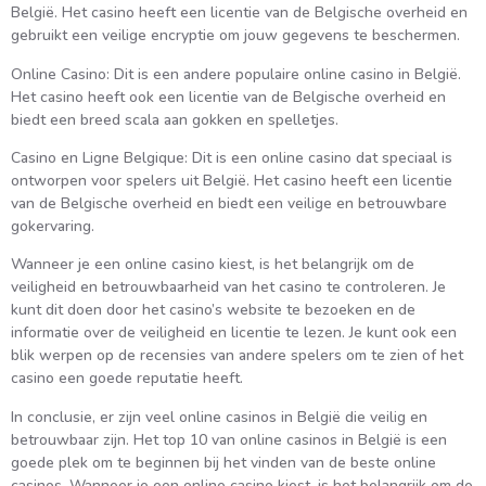
België. Het casino heeft een licentie van de Belgische overheid en
gebruikt een veilige encryptie om jouw gegevens te beschermen.
Online Casino: Dit is een andere populaire online casino in België.
Het casino heeft ook een licentie van de Belgische overheid en
biedt een breed scala aan gokken en spelletjes.
Casino en Ligne Belgique: Dit is een online casino dat speciaal is
ontworpen voor spelers uit België. Het casino heeft een licentie
van de Belgische overheid en biedt een veilige en betrouwbare
gokervaring.
Wanneer je een online casino kiest, is het belangrijk om de
veiligheid en betrouwbaarheid van het casino te controleren. Je
kunt dit doen door het casino’s website te bezoeken en de
informatie over de veiligheid en licentie te lezen. Je kunt ook een
blik werpen op de recensies van andere spelers om te zien of het
casino een goede reputatie heeft.
In conclusie, er zijn veel online casinos in België die veilig en
betrouwbaar zijn. Het top 10 van online casinos in België is een
goede plek om te beginnen bij het vinden van de beste online
casinos. Wanneer je een online casino kiest, is het belangrijk om de