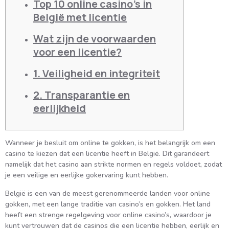
Top 10 online casino’s in
België met licentie
Wat zijn de voorwaarden
voor een licentie?
1. Veiligheid en integriteit
2. Transparantie en
eerlijkheid
Wanneer je besluit om online te gokken, is het belangrijk om een
casino te kiezen dat een licentie heeft in België. Dit garandeert
namelijk dat het casino aan strikte normen en regels voldoet, zodat
je een veilige en eerlijke gokervaring kunt hebben.
België is een van de meest gerenommeerde landen voor online
gokken, met een lange traditie van casino’s en gokken. Het land
heeft een strenge regelgeving voor online casino’s, waardoor je
kunt vertrouwen dat de casinos die een licentie hebben, eerlijk en