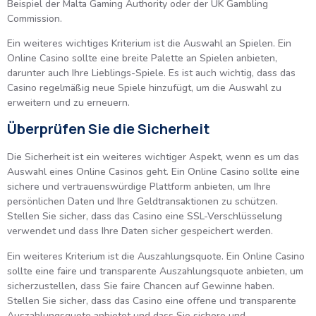
Beispiel der Malta Gaming Authority oder der UK Gambling
Commission.
Ein weiteres wichtiges Kriterium ist die Auswahl an Spielen. Ein
Online Casino sollte eine breite Palette an Spielen anbieten,
darunter auch Ihre Lieblings-Spiele. Es ist auch wichtig, dass das
Casino regelmäßig neue Spiele hinzufügt, um die Auswahl zu
erweitern und zu erneuern.
Überprüfen Sie die Sicherheit
Die Sicherheit ist ein weiteres wichtiger Aspekt, wenn es um das
Auswahl eines Online Casinos geht. Ein Online Casino sollte eine
sichere und vertrauenswürdige Plattform anbieten, um Ihre
persönlichen Daten und Ihre Geldtransaktionen zu schützen.
Stellen Sie sicher, dass das Casino eine SSL-Verschlüsselung
verwendet und dass Ihre Daten sicher gespeichert werden.
Ein weiteres Kriterium ist die Auszahlungsquote. Ein Online Casino
sollte eine faire und transparente Auszahlungsquote anbieten, um
sicherzustellen, dass Sie faire Chancen auf Gewinne haben.
Stellen Sie sicher, dass das Casino eine offene und transparente
Auszahlungsquote anbietet und dass Sie sichere und