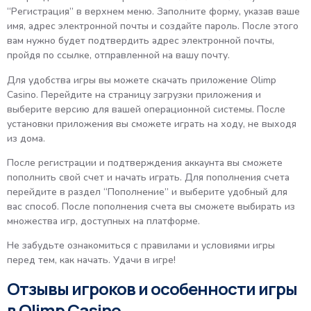
“Регистрация” в верхнем меню. Заполните форму, указав ваше
имя, адрес электронной почты и создайте пароль. После этого
вам нужно будет подтвердить адрес электронной почты,
пройдя по ссылке, отправленной на вашу почту.
Для удобства игры вы можете скачать приложение Olimp
Casino. Перейдите на страницу загрузки приложения и
выберите версию для вашей операционной системы. После
установки приложения вы сможете играть на ходу, не выходя
из дома.
После регистрации и подтверждения аккаунта вы сможете
пополнить свой счет и начать играть. Для пополнения счета
перейдите в раздел “Пополнение” и выберите удобный для
вас способ. После пополнения счета вы сможете выбирать из
множества игр, доступных на платформе.
Не забудьте ознакомиться с правилами и условиями игры
перед тем, как начать. Удачи в игре!
Отзывы игроков и особенности игры
в Olimp Casino