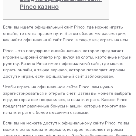
Pinco казино
Если вы ищете официальный сайт Pinco, где можно играть
онлайн, то вы на правом пути. В этом обзоре мы рассмотрим,
как найти официальный сайт Pinco, а также как играть на нем.
Pinco – это популярное онлайн-казино, которое предлагает
игрокам широкий спектр игр, включая слоты, карточные игры и
рулетку. Казино Pinco имеет официальный сайт, где можно
играть онлайн, а также зеркало, которое позволяет игрокам
доступ к играм, если официальный сайт заблокирован.
Чтобы играть на официальном сайте Pinco, вам нужно
зарегистрироваться и открыть счет. Затем вы можете выбрать
игру, которая вам понравилась, и начать играть. Казино Pinco
предлагает различные бонусы и акции, которые помогут вам
начать играть с более высокими ставками.
Если вы не можете доступ к официальному сайту Pinco, то вы
можете использовать зеркало, которое позволяет игрокам
доступ к играм, если официальный сайт заблокирован. Зеркало