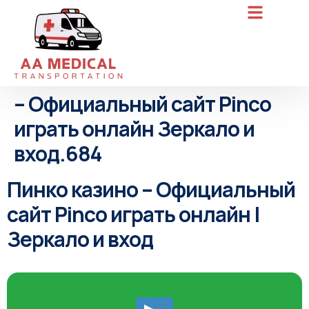
– Официальный сайт Pinco
играть онлайн Зеркало и
вход.684
Пинко казино – Официальный
сайт Pinco играть онлайн |
Зеркало и вход