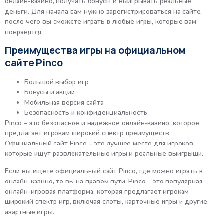
онлайн-казино, получать бонусы и выигрывать реальные
деньги. Для начала вам нужно зарегистрироваться на сайте,
после чего вы сможете играть в любые игры, которые вам
понравятся.
Преимущества игры на официальном
сайте Pinco
Большой выбор игр
Бонусы и акции
Мобильная версия сайта
Безопасность и конфиденциальность
Pinco – это безопасное и надежное онлайн-казино, которое
предлагает игрокам широкий спектр преимуществ.
Официальный сайт Pinco – это лучшее место для игроков,
которые ищут развлекательные игры и реальные выигрыши.
Если вы ищете официальный сайт Pinco, где можно играть в
онлайн-казино, то вы на правом пути. Pinco – это популярная
онлайн-игровая платформа, которая предлагает игрокам
широкий спектр игр, включая слоты, карточные игры и другие
азартные игры.