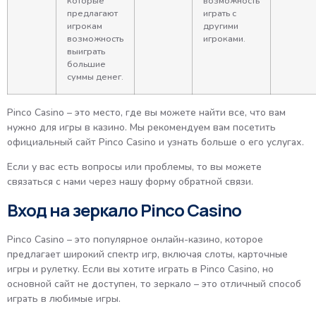
которые
возможность
предлагают
играть с
игрокам
другими
возможность
игроками.
выиграть
большие
суммы денег.
Pinco Casino – это место, где вы можете найти все, что вам
нужно для игры в казино. Мы рекомендуем вам посетить
официальный сайт Pinco Casino и узнать больше о его услугах.
Если у вас есть вопросы или проблемы, то вы можете
связаться с нами через нашу форму обратной связи.
Вход на зеркало Pinco Casino
Pinco Casino – это популярное онлайн-казино, которое
предлагает широкий спектр игр, включая слоты, карточные
игры и рулетку. Если вы хотите играть в Pinco Casino, но
основной сайт не доступен, то зеркало – это отличный способ
играть в любимые игры.