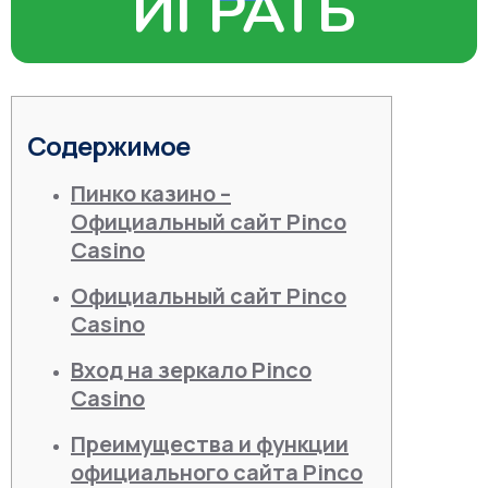
ИГРАТЬ
Содержимое
Пинко казино –
Официальный сайт Pinco
Casino
Официальный сайт Pinco
Casino
Вход на зеркало Pinco
Casino
Преимущества и функции
официального сайта Pinco