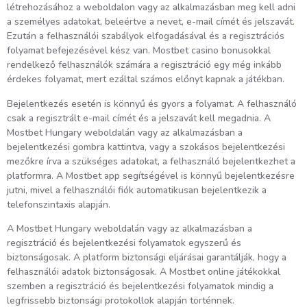
létrehozásához a weboldalon vagy az alkalmazásban meg kell adni
a személyes adatokat, beleértve a nevet, e-mail címét és jelszavát.
Ezután a felhasználói szabályok elfogadásával és a regisztrációs
folyamat befejezésével kész van. Mostbet casino bonusokkal
rendelkező felhasználók számára a regisztráció egy még inkább
érdekes folyamat, mert ezáltal számos előnyt kapnak a játékban.
Bejelentkezés esetén is könnyű és gyors a folyamat. A felhasználó
csak a regisztrált e-mail címét és a jelszavát kell megadnia. A
Mostbet Hungary weboldalán vagy az alkalmazásban a
bejelentkezési gombra kattintva, vagy a szokásos bejelentkezési
mezőkre írva a szükséges adatokat, a felhasználó bejelentkezhet a
platformra. A Mostbet app segítségével is könnyű bejelentkezésre
jutni, mivel a felhasználói fiók automatikusan bejelentkezik a
telefonszintaxis alapján.
A Mostbet Hungary weboldalán vagy az alkalmazásban a
regisztráció és bejelentkezési folyamatok egyszerű és
biztonságosak. A platform biztonsági eljárásai garantálják, hogy a
felhasználói adatok biztonságosak. A Mostbet online játékokkal
szemben a regisztráció és bejelentkezési folyamatok mindig a
legfrissebb biztonsági protokollok alapján történnek.