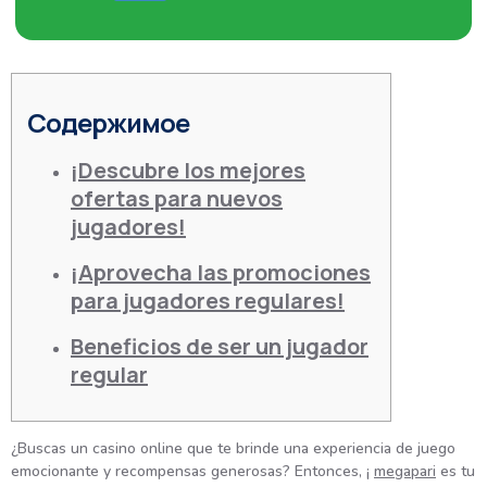
Содержимое
¡Descubre los mejores
ofertas para nuevos
jugadores!
¡Aprovecha las promociones
para jugadores regulares!
Beneficios de ser un jugador
regular
¿Buscas un casino online que te brinde una experiencia de juego
emocionante y recompensas generosas? Entonces, ¡
megapari
es tu