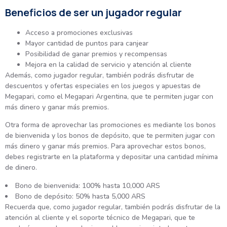
Beneficios de ser un jugador regular
Acceso a promociones exclusivas
Mayor cantidad de puntos para canjear
Posibilidad de ganar premios y recompensas
Mejora en la calidad de servicio y atención al cliente
Además, como jugador regular, también podrás disfrutar de
descuentos y ofertas especiales en los juegos y apuestas de
Megapari, como el Megapari Argentina, que te permiten jugar con
más dinero y ganar más premios.
Otra forma de aprovechar las promociones es mediante los bonos
de bienvenida y los bonos de depósito, que te permiten jugar con
más dinero y ganar más premios. Para aprovechar estos bonos,
debes registrarte en la plataforma y depositar una cantidad mínima
de dinero.
Bono de bienvenida: 100% hasta 10,000 ARS
Bono de depósito: 50% hasta 5,000 ARS
Recuerda que, como jugador regular, también podrás disfrutar de la
atención al cliente y el soporte técnico de Megapari, que te