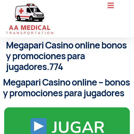
Megapari Casino online bonos
y promociones para
jugadores.774
Megapari Casino online – bonos
y promociones para jugadores
JUGAR