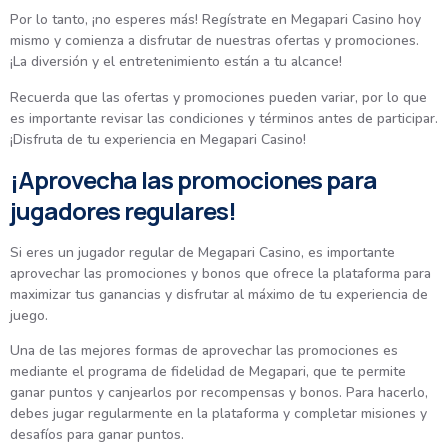
Por lo tanto, ¡no esperes más! Regístrate en Megapari Casino hoy
mismo y comienza a disfrutar de nuestras ofertas y promociones.
¡La diversión y el entretenimiento están a tu alcance!
Recuerda que las ofertas y promociones pueden variar, por lo que
es importante revisar las condiciones y términos antes de participar.
¡Disfruta de tu experiencia en Megapari Casino!
¡Aprovecha las promociones para
jugadores regulares!
Si eres un jugador regular de Megapari Casino, es importante
aprovechar las promociones y bonos que ofrece la plataforma para
maximizar tus ganancias y disfrutar al máximo de tu experiencia de
juego.
Una de las mejores formas de aprovechar las promociones es
mediante el programa de fidelidad de Megapari, que te permite
ganar puntos y canjearlos por recompensas y bonos. Para hacerlo,
debes jugar regularmente en la plataforma y completar misiones y
desafíos para ganar puntos.