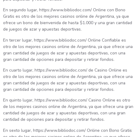
En segundo lugar, https://www.bibliodoc.com/ Online con Bono
Gratis es otro de los mejores casinos online de Argentina, ya que
ofrece un bono de bienvenida de hasta $1.000 y una gran cantidad
de juegos de azar y apuestas deportivas.
En tercer lugar, https://www.bibliodoc.com/ Online Confiable es
otro de los mejores casinos online de Argentina, ya que ofrece una
gran cantidad de juegos de azar y apuestas deportivas, con una
gran cantidad de opciones para depositar y retirar fondos.
En cuarto lugar, https://www.bibliodoc.com/ de Casino Online es
otro de los mejores casinos online de Argentina, ya que ofrece una
gran cantidad de juegos de azar y apuestas deportivas, con una
gran cantidad de opciones para depositar y retirar fondos.
En quinto lugar, https://www.bibliodoc.com/ Casino Online es otro
de los mejores casinos online de Argentina, ya que ofrece una gran
cantidad de juegos de azar y apuestas deportivas, con una gran
cantidad de opciones para depositar y retirar fondos.
En sexto lugar, https://www.bibliodoc.com/ Online con Bono Gratis
es otro de los mejores casinos online de Argentina, ya que ofrece