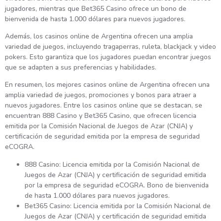
jugadores, mientras que Bet365 Casino ofrece un bono de
bienvenida de hasta 1.000 dólares para nuevos jugadores.
Además, los casinos online de Argentina ofrecen una amplia
variedad de juegos, incluyendo tragaperras, ruleta, blackjack y video
pokers. Esto garantiza que los jugadores puedan encontrar juegos
que se adapten a sus preferencias y habilidades.
En resumen, los mejores casinos online de Argentina ofrecen una
amplia variedad de juegos, promociones y bonos para atraer a
nuevos jugadores. Entre los casinos online que se destacan, se
encuentran 888 Casino y Bet365 Casino, que ofrecen licencia
emitida por la Comisión Nacional de Juegos de Azar (CNJA) y
certificación de seguridad emitida por la empresa de seguridad
eCOGRA.
888 Casino: Licencia emitida por la Comisión Nacional de
Juegos de Azar (CNJA) y certificación de seguridad emitida
por la empresa de seguridad eCOGRA. Bono de bienvenida
de hasta 1.000 dólares para nuevos jugadores.
Bet365 Casino: Licencia emitida por la Comisión Nacional de
Juegos de Azar (CNJA) y certificación de seguridad emitida