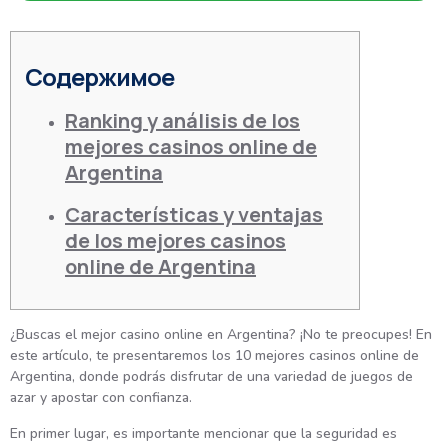
Содержимое
Ranking y análisis de los
mejores casinos online de
Argentina
Características y ventajas
de los mejores casinos
online de Argentina
¿Buscas el mejor casino online en Argentina? ¡No te preocupes! En
este artículo, te presentaremos los 10 mejores casinos online de
Argentina, donde podrás disfrutar de una variedad de juegos de
azar y apostar con confianza.
En primer lugar, es importante mencionar que la seguridad es