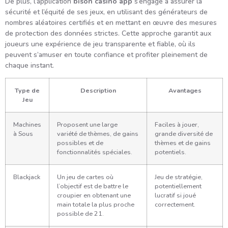
De plus, l’application
bison casino app
s’engage à assurer la
sécurité et l’équité de ses jeux, en utilisant des générateurs de
nombres aléatoires certifiés et en mettant en œuvre des mesures
de protection des données strictes. Cette approche garantit aux
joueurs une expérience de jeu transparente et fiable, où ils
peuvent s’amuser en toute confiance et profiter pleinement de
chaque instant.
Type de
Description
Avantages
Jeu
Machines
Proposent une large
Faciles à jouer,
à Sous
variété de thèmes, de gains
grande diversité de
possibles et de
thèmes et de gains
fonctionnalités spéciales.
potentiels.
Blackjack
Un jeu de cartes où
Jeu de stratégie,
l’objectif est de battre le
potentiellement
croupier en obtenant une
lucratif si joué
main totale la plus proche
correctement.
possible de 21.