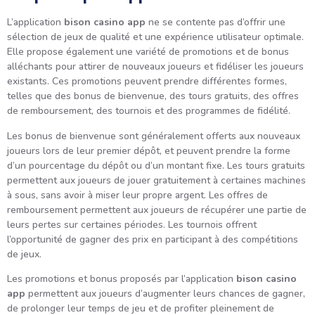
L’application
bison casino app
ne se contente pas d’offrir une
sélection de jeux de qualité et une expérience utilisateur optimale.
Elle propose également une variété de promotions et de bonus
alléchants pour attirer de nouveaux joueurs et fidéliser les joueurs
existants. Ces promotions peuvent prendre différentes formes,
telles que des bonus de bienvenue, des tours gratuits, des offres
de remboursement, des tournois et des programmes de fidélité.
Les bonus de bienvenue sont généralement offerts aux nouveaux
joueurs lors de leur premier dépôt, et peuvent prendre la forme
d’un pourcentage du dépôt ou d’un montant fixe. Les tours gratuits
permettent aux joueurs de jouer gratuitement à certaines machines
à sous, sans avoir à miser leur propre argent. Les offres de
remboursement permettent aux joueurs de récupérer une partie de
leurs pertes sur certaines périodes. Les tournois offrent
l’opportunité de gagner des prix en participant à des compétitions
de jeux.
Les promotions et bonus proposés par l’application
bison casino
app
permettent aux joueurs d’augmenter leurs chances de gagner,
de prolonger leur temps de jeu et de profiter pleinement de