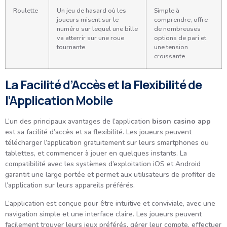
Roulette
Un jeu de hasard où les
Simple à
joueurs misent sur le
comprendre, offre
numéro sur lequel une bille
de nombreuses
va atterrir sur une roue
options de pari et
tournante.
une tension
croissante.
La Facilité d’Accès et la Flexibilité de
l’Application Mobile
L’un des principaux avantages de l’application
bison casino app
est sa facilité d’accès et sa flexibilité. Les joueurs peuvent
télécharger l’application gratuitement sur leurs smartphones ou
tablettes, et commencer à jouer en quelques instants. La
compatibilité avec les systèmes d’exploitation iOS et Android
garantit une large portée et permet aux utilisateurs de profiter de
l’application sur leurs appareils préférés.
L’application est conçue pour être intuitive et conviviale, avec une
navigation simple et une interface claire. Les joueurs peuvent
facilement trouver leurs jeux préférés, gérer leur compte, effectuer