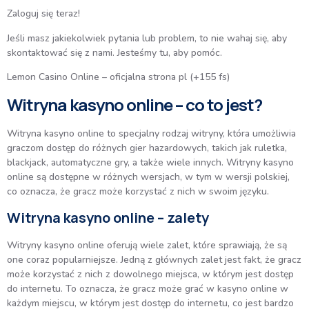
Zaloguj się teraz!
Jeśli masz jakiekolwiek pytania lub problem, to nie wahaj się, aby
skontaktować się z nami. Jesteśmy tu, aby pomóc.
Lemon Casino Online – oficjalna strona pl (+155 fs)
Witryna kasyno online – co to jest?
Witryna kasyno online to specjalny rodzaj witryny, która umożliwia
graczom dostęp do różnych gier hazardowych, takich jak ruletka,
blackjack, automatyczne gry, a także wiele innych. Witryny kasyno
online są dostępne w różnych wersjach, w tym w wersji polskiej,
co oznacza, że gracz może korzystać z nich w swoim języku.
Witryna kasyno online – zalety
Witryny kasyno online oferują wiele zalet, które sprawiają, że są
one coraz popularniejsze. Jedną z głównych zalet jest fakt, że gracz
może korzystać z nich z dowolnego miejsca, w którym jest dostęp
do internetu. To oznacza, że gracz może grać w kasyno online w
każdym miejscu, w którym jest dostęp do internetu, co jest bardzo