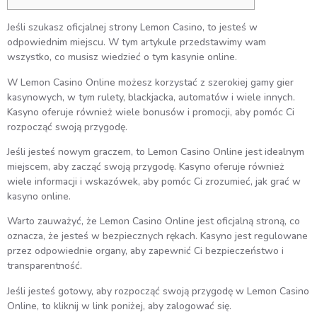
Jeśli szukasz oficjalnej strony Lemon Casino, to jesteś w
odpowiednim miejscu. W tym artykule przedstawimy wam
wszystko, co musisz wiedzieć o tym kasynie online.
W Lemon Casino Online możesz korzystać z szerokiej gamy gier
kasynowych, w tym rulety, blackjacka, automatów i wiele innych.
Kasyno oferuje również wiele bonusów i promocji, aby pomóc Ci
rozpocząć swoją przygodę.
Jeśli jesteś nowym graczem, to Lemon Casino Online jest idealnym
miejscem, aby zacząć swoją przygodę. Kasyno oferuje również
wiele informacji i wskazówek, aby pomóc Ci zrozumieć, jak grać w
kasyno online.
Warto zauważyć, że Lemon Casino Online jest oficjalną stroną, co
oznacza, że jesteś w bezpiecznych rękach. Kasyno jest regulowane
przez odpowiednie organy, aby zapewnić Ci bezpieczeństwo i
transparentność.
Jeśli jesteś gotowy, aby rozpocząć swoją przygodę w Lemon Casino
Online, to kliknij w link poniżej, aby zalogować się.