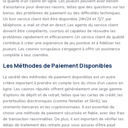
la qualité d’un casino en ligne. Les joueurs peuvent avoir besoin
d’assistance pour diverses raisons, telles que des questions sur les
bonus, des problèmes de paiement ou des difficultés techniques.
Un bon service client doit être disponible 24h/24 et 7j/7, par
téléphone, e-mail et chat en direct. Les agents du service client
doivent être compétents, courtois et capables de résoudre les
problèmes rapidement et efficacement. Un service client de qualité
contribue à créer une expérience de jeu positive et à fidéliser les
joueurs. Les casinos scrupuleux s’engagent à offrir un assistance
complète à leur clientèle.
Les Méthodes de Paiement Disponibles
La variété des méthodes de paiement disponibles est un autre
critère important à prendre en compte lors du choix d’un casino en
ligne. Les casinos réputés offrent généralement une large gamme
d’options de dépôt et de retrait, telles que les cartes de crédit, les
portefeuilles électroniques (comme Neteller et Skrill), les
virements bancaires et les cryptomonnaies. Il est essentiel de
choisir une méthode de paiement sécurisée et fiable, avec des frais
de transaction raisonnables. De plus, il est important de vérifier les
délais de traitement des retraits pour vous assurer d’être payé