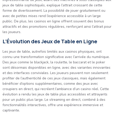
jeux de table sophistiqués, explique l’attrait croissant de cette
forme de divertissement. La possibilité de jouer gratuitement ou
avec de petites mises rend l’expérience accessible à un large
public. De plus, les casinos en ligne offrent souvent des bonus
attractifs et des promotions régulières, renforçant ainsi l’attrait pour
les joueurs.
L’Évolution des Jeux de Table en Ligne
Les jeux de table, autrefois limités aux casinos physiques, ont
connu une transformation significative avec l’arrivée du numérique.
Des jeux comme le blackjack, la roulette, le baccarat et le poker
sont désormais disponibles en ligne, avec des variantes innovantes
et des interfaces conviviales. Les joueurs peuvent non seulement
profiter de l’authenticité de ces jeux classiques, mais également
bénéficier d’options supplémentaires, comme des jeux avec
croupiers en direct, qui recréent l’ambiance d’un casino réel. Cette
évolution a rendu les jeux de table plus accessibles et attrayants
pour un public plus large. Le streaming en direct, combiné à des
fonctionnalités interactives, offre une expérience immersive et
captivante.