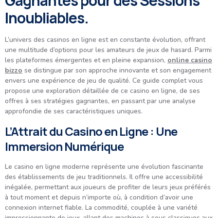
Gagnantes pour des Sessions
Inoubliables.
L’univers des casinos en ligne est en constante évolution, offrant
une multitude d’options pour les amateurs de jeux de hasard. Parmi
les plateformes émergentes et en pleine expansion,
online casino
bizzo
se distingue par son approche innovante et son engagement
envers une expérience de jeu de qualité. Ce guide complet vous
propose une exploration détaillée de ce casino en ligne, de ses
offres à ses stratégies gagnantes, en passant par une analyse
approfondie de ses caractéristiques uniques.
L’Attrait du Casino en Ligne : Une
Immersion Numérique
Le casino en ligne moderne représente une évolution fascinante
des établissements de jeu traditionnels. Il offre une accessibilité
inégalée, permettant aux joueurs de profiter de leurs jeux préférés
à tout moment et depuis n’importe où, à condition d’avoir une
connexion internet fiable. La commodité, couplée à une variété
impressionnante de jeux, allant des machines à sous classiques aux