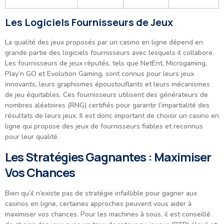
Les Logiciels Fournisseurs de Jeux
La qualité des jeux proposés par un casino en ligne dépend en
grande partie des logiciels fournisseurs avec lesquels il collabore.
Les fournisseurs de jeux réputés, tels que NetEnt, Microgaming,
Play’n GO et Evolution Gaming, sont connus pour leurs jeux
innovants, leurs graphismes époustouflants et leurs mécanismes
de jeu équitables. Ces fournisseurs utilisent des générateurs de
nombres aléatoires (RNG) certifiés pour garantir l’impartialité des
résultats de leurs jeux. Il est donc important de choisir un casino en
ligne qui propose des jeux de fournisseurs fiables et reconnus
pour leur qualité.
Les Stratégies Gagnantes : Maximiser
Vos Chances
Bien qu’il n’existe pas de stratégie infaillible pour gagner aux
casinos en ligne, certaines approches peuvent vous aider à
maximiser vos chances. Pour les machines à sous, il est conseillé