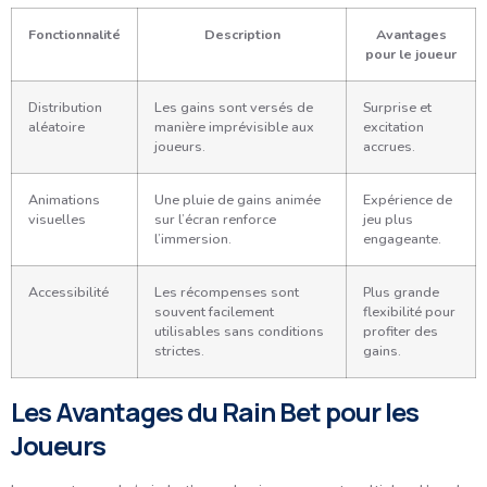
Fonctionnalité
Description
Avantages
pour le joueur
Distribution
Les gains sont versés de
Surprise et
aléatoire
manière imprévisible aux
excitation
joueurs.
accrues.
Animations
Une pluie de gains animée
Expérience de
visuelles
sur l’écran renforce
jeu plus
l’immersion.
engageante.
Accessibilité
Les récompenses sont
Plus grande
souvent facilement
flexibilité pour
utilisables sans conditions
profiter des
strictes.
gains.
Les Avantages du Rain Bet pour les
Joueurs