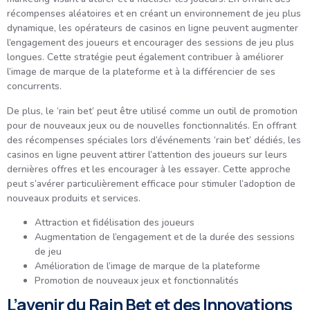
récompenses aléatoires et en créant un environnement de jeu plus
dynamique, les opérateurs de casinos en ligne peuvent augmenter
l’engagement des joueurs et encourager des sessions de jeu plus
longues. Cette stratégie peut également contribuer à améliorer
l’image de marque de la plateforme et à la différencier de ses
concurrents.
De plus, le ‘rain bet’ peut être utilisé comme un outil de promotion
pour de nouveaux jeux ou de nouvelles fonctionnalités. En offrant
des récompenses spéciales lors d’événements ‘rain bet’ dédiés, les
casinos en ligne peuvent attirer l’attention des joueurs sur leurs
dernières offres et les encourager à les essayer. Cette approche
peut s’avérer particulièrement efficace pour stimuler l’adoption de
nouveaux produits et services.
Attraction et fidélisation des joueurs
Augmentation de l’engagement et de la durée des sessions
de jeu
Amélioration de l’image de marque de la plateforme
Promotion de nouveaux jeux et fonctionnalités
L’avenir du Rain Bet et des Innovations