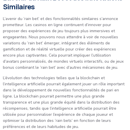
Similaires
L’avenir du ‘rain bet’ et des fonctionnalités similaires s’annonce
prometteur. Les casinos en ligne continuent d’innover pour
proposer des expériences de jeu toujours plus immersives et
engageantes. Nous pouvons nous attendre à voir de nouvelles
variations du ‘rain bet’ émerger, intégrant des éléments de
gamification et de réalité virtuelle pour créer des expériences
encore plus captivantes. Cela pourrait impliquer l’utilisation
d’avatars personnalisés, de mondes virtuels interactifs, ou de jeux
bonus combinant le ‘rain bet’ avec d’autres mécanismes de jeu.
L’évolution des technologies telles que la blockchain et
l’intelligence artificielle pourrait également jouer un rôle important
dans le développement de nouvelles fonctionnalités de pari en
ligne. La blockchain pourrait permettre une plus grande
transparence et une plus grande équité dans la distribution des
récompenses, tandis que l’intelligence artificielle pourrait être
utilisée pour personnaliser l’expérience de chaque joueur et
optimiser la distribution des ‘rain bets’ en fonction de leurs
préférences et de leurs habitudes de jeu.