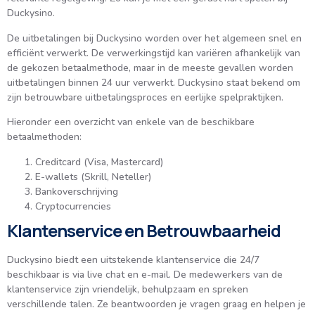
Duckysino.
De uitbetalingen bij Duckysino worden over het algemeen snel en
efficiënt verwerkt. De verwerkingstijd kan variëren afhankelijk van
de gekozen betaalmethode, maar in de meeste gevallen worden
uitbetalingen binnen 24 uur verwerkt. Duckysino staat bekend om
zijn betrouwbare uitbetalingsproces en eerlijke spelpraktijken.
Hieronder een overzicht van enkele van de beschikbare
betaalmethoden:
Creditcard (Visa, Mastercard)
E-wallets (Skrill, Neteller)
Bankoverschrijving
Cryptocurrencies
Klantenservice en Betrouwbaarheid
Duckysino biedt een uitstekende klantenservice die 24/7
beschikbaar is via live chat en e-mail. De medewerkers van de
klantenservice zijn vriendelijk, behulpzaam en spreken
verschillende talen. Ze beantwoorden je vragen graag en helpen je