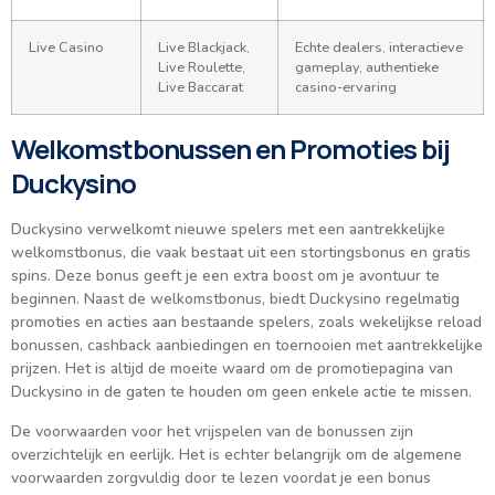
Live Casino
Live Blackjack,
Echte dealers, interactieve
Live Roulette,
gameplay, authentieke
Live Baccarat
casino-ervaring
Welkomstbonussen en Promoties bij
Duckysino
Duckysino verwelkomt nieuwe spelers met een aantrekkelijke
welkomstbonus, die vaak bestaat uit een stortingsbonus en gratis
spins. Deze bonus geeft je een extra boost om je avontuur te
beginnen. Naast de welkomstbonus, biedt Duckysino regelmatig
promoties en acties aan bestaande spelers, zoals wekelijkse reload
bonussen, cashback aanbiedingen en toernooien met aantrekkelijke
prijzen. Het is altijd de moeite waard om de promotiepagina van
Duckysino in de gaten te houden om geen enkele actie te missen.
De voorwaarden voor het vrijspelen van de bonussen zijn
overzichtelijk en eerlijk. Het is echter belangrijk om de algemene
voorwaarden zorgvuldig door te lezen voordat je een bonus