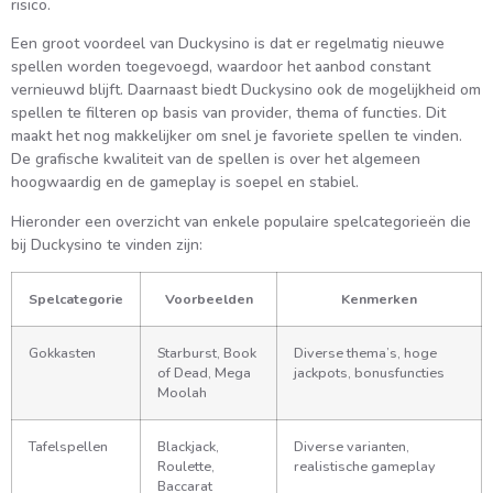
risico.
Een groot voordeel van Duckysino is dat er regelmatig nieuwe
spellen worden toegevoegd, waardoor het aanbod constant
vernieuwd blijft. Daarnaast biedt Duckysino ook de mogelijkheid om
spellen te filteren op basis van provider, thema of functies. Dit
maakt het nog makkelijker om snel je favoriete spellen te vinden.
De grafische kwaliteit van de spellen is over het algemeen
hoogwaardig en de gameplay is soepel en stabiel.
Hieronder een overzicht van enkele populaire spelcategorieën die
bij Duckysino te vinden zijn:
Spelcategorie
Voorbeelden
Kenmerken
Gokkasten
Starburst, Book
Diverse thema’s, hoge
of Dead, Mega
jackpots, bonusfuncties
Moolah
Tafelspellen
Blackjack,
Diverse varianten,
Roulette,
realistische gameplay
Baccarat