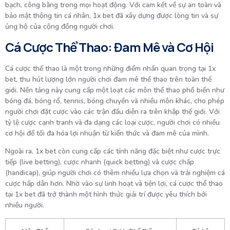
bạch, công bằng trong mọi hoạt động. Với cam kết về sự an toàn và
bảo mật thông tin cá nhân, 1x bet đã xây dựng được lòng tin và sự
ủng hộ của cộng đồng người chơi.
Cá Cược Thể Thao: Đam Mê và Cơ Hội
Cá cược thể thao là một trong những điểm nhấn quan trọng tại 1x
bet, thu hút lượng lớn người chơi đam mê thể thao trên toàn thế
giới. Nền tảng này cung cấp một loạt các môn thể thao phổ biến như
bóng đá, bóng rổ, tennis, bóng chuyền và nhiều môn khác, cho phép
người chơi đặt cược vào các trận đấu diễn ra trên khắp thế giới. Với
tỷ lệ cược cạnh tranh và đa dạng các loại cược, người chơi có nhiều
cơ hội để tối đa hóa lợi nhuận từ kiến thức và đam mê của mình.
Ngoài ra, 1x bet còn cung cấp các tính năng đặc biệt như cược trực
tiếp (live betting), cược nhanh (quick betting) và cược chấp
(handicap), giúp người chơi có thêm nhiều lựa chọn và trải nghiệm cá
cược hấp dẫn hơn. Nhờ vào sự linh hoạt và tiện lợi, cá cược thể thao
tại 1x bet đã trở thành một hình thức giải trí được yêu thích bởi
nhiều người.