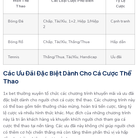
Môn Thể
Các Loại Cược Phổ Biến
Tỷ Lệ
Thao
Cược
Bóng Đá
Chấp, Tài/Xỉu, 1×2, Hiệp 1/Hiệp
Cạnh tranh
2
Bóng Rổ
Chấp, Tài/Xỉu, Thắng/Thua
Hấp dẫn
Tennis
Thắng/Thua, Tài/Xỉu, Handicap
Ưu đãi
Các Ưu Đãi Đặc Biệt Dành Cho Cá Cược Thể
Thao
1x bet thường xuyên tổ chức các chương trình khuyến mãi và ưu đãi
đặc biệt dành cho người chơi cá cược thể thao. Các chương trình này
có thể bao gồm tiền thưởng chào mừng, hoàn trả tiền cược, tăng tỷ
lệ cược và nhiều hình thức khác. Mục đích của những chương trình
này là tri ân khách hàng và khuyến khích người chơi tham gia cá
cược thể thao tại nền tảng. Các ưu đãi này không chỉ giúp người chơi
có thêm cơ hội chiến thắng mà còn tăng thêm phần thú vị và hấp