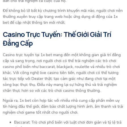
dẫn cho trải nghiệm cá cược của họ.
Để không bỏ lỡ bất kỳ chương trình khuyến mãi nào, người chơi nên
thường xuyên truy cập trang web hoặc ứng dụng di động của 1x
bet để cập nhật thông tin mới nhất.
Casino Trực Tuyến: Thế Giới Giải Trí
Đẳng Cấp
Casino trực tuyến tại 1x bet mang đến một không gian giải trí đẳng
cấp và sang trọng, nơi người chơi có thể trải nghiệm các trò chơi
casino phổ biến như baccarat, blackjack, roulette và nhiều trò chơi
khác. Với công nghệ live casino tiên tiến, người chơi có thể tương
tác trực tiếp với Dealer thật, tạo cảm giác như đang chơi tại một
sòng bạc thực thụ. Điều này mang lại sự hứng thú và trải nghiệm
chân thực hơn so với các trò chơi casino thông thường.
Ngoài ra, 1x bet còn hợp tác với nhiều nhà cung cấp phần mềm uy
tín hàng đầu thế giới, đảm bảo chất lượng hình ảnh, âm thanh và trải
nghiệm chơi game tốt nhất cho người chơi.
Baccarat: Trò chơi phổ biến với luật chơi đơn giản và tỷ lệ trả