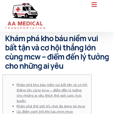
Khám phá kho báu niềm vui
bất tận và cơ hội thắng lớn
cùng mcw – điểm đến lý tưởng
cho những ai yêu
Khám phá kho báu niềm vui bất tận và cơ hội
thắng lớn cùng mcw – điểm đến lý tưởng
cho những ai yêu thích thế giới cược trực
tuyến.
Khám phá thế giới trò chơi đa dạng tại mcw
Ưu điểm vượt trội khi lựa chọn mcw