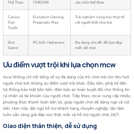
Thể Thao
CMD368
các môn thể thao
Casino
Evolution Gaming,
Trải nghiệm sòng bạc thực tế
Trực
Pragmatic Play
với người thật chia bài
Tuyến
Slot
PG Soft, Habanero
Đa dạng chủ đề, đồ họa đẹp
Game
mắt, dễ chơi
Ưu điểm vượt trội khi lựa chọn mcw
mcw không chỉ nổi tiếng về sự đa dạng của trò chơi mà còn thu hút
người chơi bởi những ưu điểm vượt trội khác. Đầu tiên, phải kể đến
hệ thống bảo mật tiên tiến, đảm bảo an toàn tuyệt đối cho thông tin
cá nhân và tài khoản của người chơi. Tiếp theo, mcw cung cấp nhiều
phương thức thanh toán tiện lợi, giúp người chơi dễ dàng nạp và rút
tiền. Hơn nữa, đội ngũ hỗ trợ khách hàng chuyên nghiệp, tận tâm
luôn sẵn sàng giải đáp mọi thắc mắc và hỗ trợ người chơi 24/7.
Giao diện thân thiện, dễ sử dụng