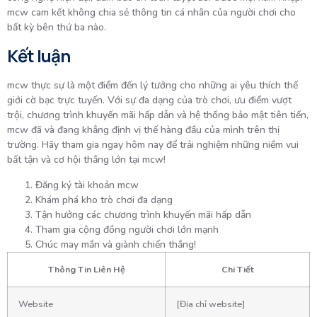
mcw cam kết không chia sẻ thông tin cá nhân của người chơi cho
bất kỳ bên thứ ba nào.
Kết luận
mcw thực sự là một điểm đến lý tưởng cho những ai yêu thích thế
giới cờ bạc trực tuyến. Với sự đa dạng của trò chơi, ưu điểm vượt
trội, chương trình khuyến mãi hấp dẫn và hệ thống bảo mật tiên tiến,
mcw đã và đang khẳng định vị thế hàng đầu của mình trên thị
trường. Hãy tham gia ngay hôm nay để trải nghiệm những niềm vui
bất tận và cơ hội thắng lớn tại mcw!
Đăng ký tài khoản mcw
Khám phá kho trò chơi đa dạng
Tận hưởng các chương trình khuyến mãi hấp dẫn
Tham gia cộng đồng người chơi lớn mạnh
Chúc may mắn và giành chiến thắng!
Thông Tin Liên Hệ
Chi Tiết
Website
[Địa chỉ website]