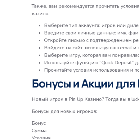
Также, вам рекомендуется прочитать услови
казино.
Выберите тип аккаунта: игрок или дил
Введите свои личные данные: имя, фами
Откройте письмо с подтверждением ре
Войдите на сайт, используя ваш email и
Выберите игру, которая вам понравилас
Используйте функцию “Quick Deposit” д
Прочитайте условия использования и 
Бонусы и Акции для 
Новый игрок в Pin Up Казино? Тогда вы в luc
Бонусы для новых игроков:
Бонус
Сумма
Условия