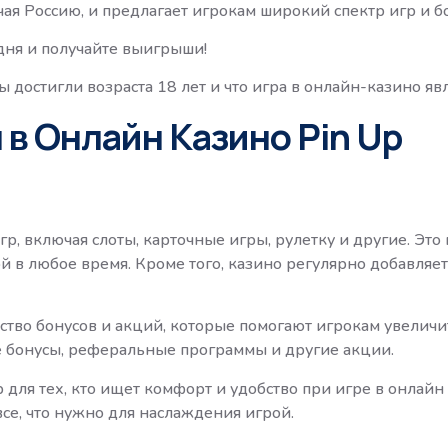
чая Россию, и предлагает игрокам широкий спектр игр и б
одня и получайте выигрыши!
ы достигли возраста 18 лет и что игра в онлайн-казино яв
в Онлайн Казино Pin Up
р, включая слоты, карточные игры, рулетку и другие. Это
ой в любое время. Кроме того, казино регулярно добавляе
ество бонусов и акций, которые помогают игрокам увелич
е бонусы, реферальные программы и другие акции.
р для тех, кто ищет комфорт и удобство при игре в онлайн
все, что нужно для наслаждения игрой.