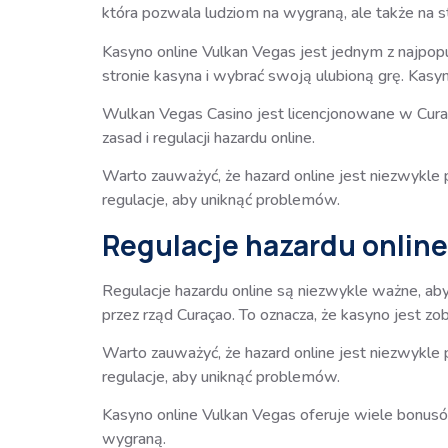
która pozwala ludziom na wygraną, ale także na s
Kasyno online Vulkan Vegas jest jednym z najpopul
stronie kasyna i wybrać swoją ulubioną grę. Kasyno 
Wulkan Vegas Casino jest licencjonowane w Curaça
zasad i regulacji hazardu online.
Warto zauważyć, że hazard online jest niezwykle 
regulacje, aby uniknąć problemów.
Regulacje hazardu online
Regulacje hazardu online są niezwykle ważne, ab
przez rząd Curaçao. To oznacza, że kasyno jest zob
Warto zauważyć, że hazard online jest niezwykle 
regulacje, aby uniknąć problemów.
Kasyno online Vulkan Vegas oferuje wiele bonusów
wygraną.