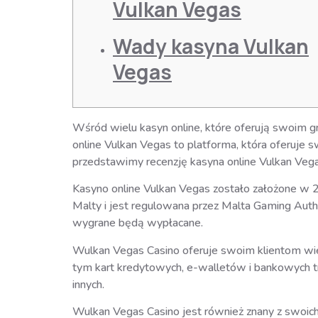
Vulkan Vegas
Wady kasyna Vulkan
Vegas
Wśród wielu kasyn online, które oferują swoim g
online Vulkan Vegas to platforma, która oferuje sw
przedstawimy recenzję kasyna online Vulkan Veg
Kasyno online Vulkan Vegas zostało założone w 2
Malty i jest regulowana przez Malta Gaming Author
wygrane będą wypłacane.
Wulkan Vegas Casino oferuje swoim klientom wiel
tym kart kredytowych, e-walletów i bankowych tr
innych.
Wulkan Vegas Casino jest również znany z swoic