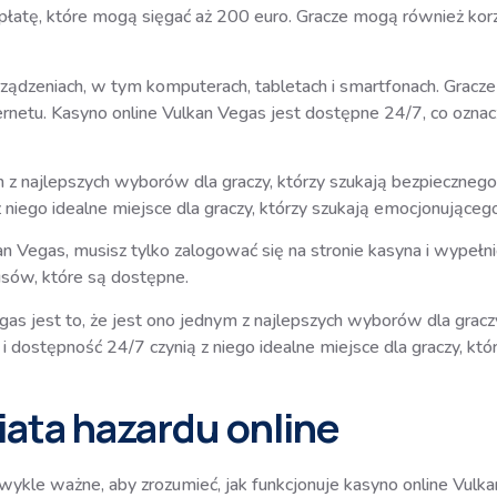
płatę, które mogą sięgać aż 200 euro. Gracze mogą również ko
ządzeniach, w tym komputerach, tabletach i smartfonach. Gracze
rnetu. Kasyno online Vulkan Vegas jest dostępne 24/7, co oznac
z najlepszych wyborów dla graczy, którzy szukają bezpiecznego 
 z niego idealne miejsce dla graczy, którzy szukają emocjonując
an Vegas, musisz tylko zalogować się na stronie kasyna i wypełni
nusów, które są dostępne.
gas jest to, że jest ono jednym z najlepszych wyborów dla gracz
y i dostępność 24/7 czynią z niego idealne miejsce dla graczy, 
ata hazardu online
ykle ważne, aby zrozumieć, jak funkcjonuje kasyno online Vulka