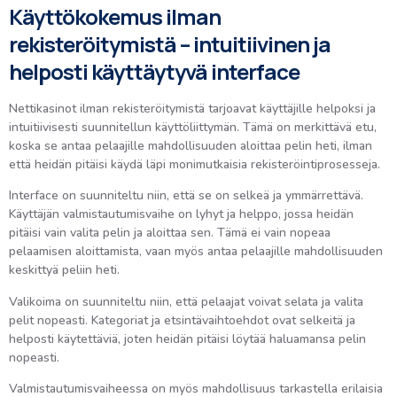
Käyttökokemus ilman
rekisteröitymistä – intuitiivinen ja
helposti käyttäytyvä interface
Nettikasinot ilman rekisteröitymistä tarjoavat käyttäjille helpoksi ja
intuitiivisesti suunnitellun käyttöliittymän. Tämä on merkittävä etu,
koska se antaa pelaajille mahdollisuuden aloittaa pelin heti, ilman
että heidän pitäisi käydä läpi monimutkaisia rekisteröintiprosesseja.
Interface on suunniteltu niin, että se on selkeä ja ymmärrettävä.
Käyttäjän valmistautumisvaihe on lyhyt ja helppo, jossa heidän
pitäisi vain valita pelin ja aloittaa sen. Tämä ei vain nopeaa
pelaamisen aloittamista, vaan myös antaa pelaajille mahdollisuuden
keskittyä peliin heti.
Valikoima on suunniteltu niin, että pelaajat voivat selata ja valita
pelit nopeasti. Kategoriat ja etsintävaihtoehdot ovat selkeitä ja
helposti käytettäviä, joten heidän pitäisi löytää haluamansa pelin
nopeasti.
Valmistautumisvaiheessa on myös mahdollisuus tarkastella erilaisia