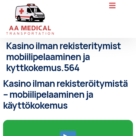
Kasino ilman rekisteritymist
mobiilipelaaminen ja
kyttkokemus.564
Kasino ilman rekisteröitymistä
– mobiilipelaaminen ja
käyttökokemus