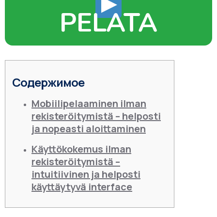
PELATA
Содержимое
Mobiilipelaaminen ilman
rekisteröitymistä – helposti
ja nopeasti aloittaminen
Käyttökokemus ilman
rekisteröitymistä –
intuitiivinen ja helposti
käyttäytyvä interface